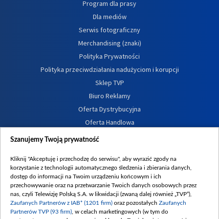
Program dla prasy
Dla mediów
Serwis fotograficzny
Merchandising (znaki)
Polityka Prywatności
Polityka przeciwdziałania nadużyciom i korupcji
Sklep TVP
Biuro Reklamy
Oferta Dystrybucyjna
Oferta Handlowa
Dostępność
Szanujemy Twoją prywatność
Moje zgody
Kliknij "Akceptuję i przechodzę do serwisu", aby wyrazić zgody na
Procedura zgłoszeń wewnętrznych
korzystanie z technologii automatycznego śledzenia i zbierania danych,
dostęp do informacji na Twoim urządzeniu końcowym i ich
przechowywanie oraz na przetwarzanie Twoich danych osobowych przez
nas, czyli Telewizję Polską S.A. w likwidacji (zwaną dalej również „TVP”),
Zaufanych Partnerów z IAB* (1201 firm)
oraz pozostałych
Zaufanych
Partnerów TVP (93 firm)
, w celach marketingowych (w tym do