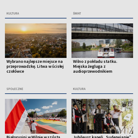
KULTURA
ŚWIAT
Wybrano najlepsze miejsce na
Wilno z pokładu statku.
przeprowadzkę. Litwa w ścisłej
Miejska żegluga z
czołówce
audioprzewodnikiem
SPOŁECZNE
KULTURA
Białorusini w Wilnie w szóstą
Jubileusz kapeli „Suderwianie”