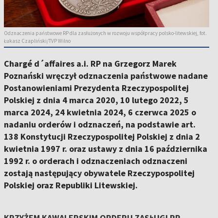
Odznaczenia państwowe RP dla zasłużonych w rozwoju współpracy polsko-litewskiej, fot.
Łukasz Czapliński/TVP Wilno
Chargé d´affaires a.i. RP na Grzegorz Marek
Poznański wręczył odznaczenia państwowe nadane
Postanowieniami Prezydenta Rzeczypospolitej
Polskiej z dnia 4 marca 2020, 10 lutego 2022, 5
marca 2024, 24 kwietnia 2024, 6 czerwca 2025 o
nadaniu orderów i odznaczeń, na podstawie art.
138 Konstytucji Rzeczypospolitej Polskiej z dnia 2
kwietnia 1997 r. oraz ustawy z dnia 16 października
1992 r. o orderach i odznaczeniach odznaczeni
zostają następujący obywatele Rzeczypospolitej
Polskiej oraz Republiki Litewskiej.
KRZYŻEM KAWALERSKIM ORDERU ZASŁUGI RP