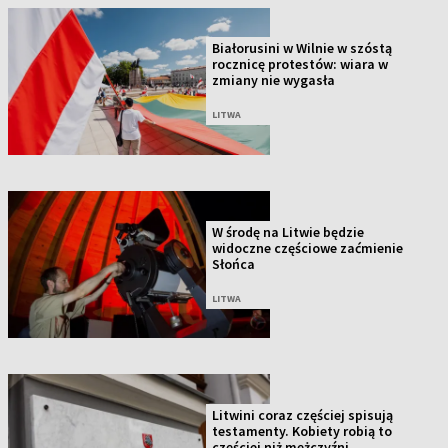
Białorusini w Wilnie w szóstą
rocznicę protestów: wiara w
zmiany nie wygasła
LITWA
W środę na Litwie będzie
widoczne częściowe zaćmienie
Słońca
LITWA
Litwini coraz częściej spisują
testamenty. Kobiety robią to
częściej niż mężczyźni