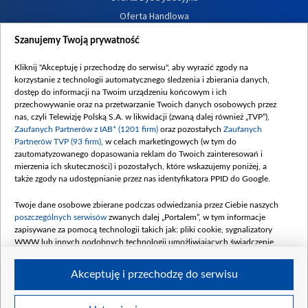
Oferta Handlowa
Dostępność
Szanujemy Twoją prywatność
Moje zgody
Kliknij "Akceptuję i przechodzę do serwisu", aby wyrazić zgody na
Procedura zgłoszeń wewnętrznych
korzystanie z technologii automatycznego śledzenia i zbierania danych,
dostęp do informacji na Twoim urządzeniu końcowym i ich
przechowywanie oraz na przetwarzanie Twoich danych osobowych przez
nas, czyli Telewizję Polską S.A. w likwidacji (zwaną dalej również „TVP”),
Zaufanych Partnerów z IAB* (1201 firm)
oraz pozostałych
Zaufanych
Partnerów TVP (93 firm)
, w celach marketingowych (w tym do
zautomatyzowanego dopasowania reklam do Twoich zainteresowań i
mierzenia ich skuteczności) i pozostałych, które wskazujemy poniżej, a
także zgody na udostępnianie przez nas identyfikatora PPID do Google.
Twoje dane osobowe zbierane podczas odwiedzania przez Ciebie naszych
poszczególnych serwisów
zwanych dalej „Portalem”, w tym informacje
zapisywane za pomocą technologii takich jak: pliki cookie, sygnalizatory
WWW lub innych podobnych technologii umożliwiających świadczenie
dopasowanych i bezpiecznych usług, personalizację treści oraz reklam,
udostępnianie funkcji mediów społecznościowych oraz analizowanie ruchu
Akceptuję i przechodzę do serwisu
w Internecie.
Twoje dane osobowe zbierane podczas odwiedzania przez Ciebie