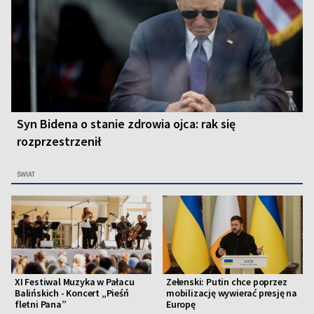
Syn Bidena o stanie zdrowia ojca: rak się
rozprzestrzenił
ŚWIAT
XI Festiwal Muzyka w Pałacu
Zełenski: Putin chce poprzez
Balińskich - Koncert „Pieśń
mobilizację wywierać presję na
fletni Pana”
Europę