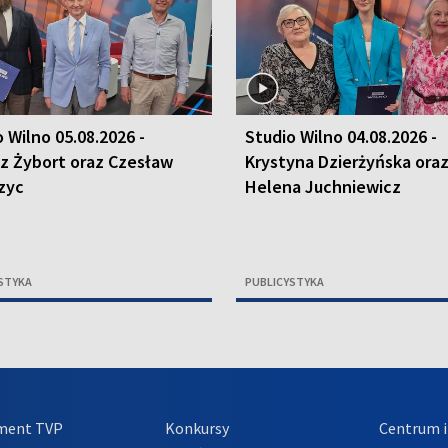
 Wilno 05.08.2026 -
Studio Wilno 04.08.2026 -
sz Żybort oraz Czesław
Krystyna Dzierżyńska ora
zyc
Helena Juchniewicz
STYKA
PUBLICYSTYKA
ment TVP
Konkursy
Centrum i