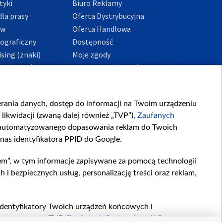
tyki
Biuro Reklamy
la prasy
Oferta Dystrybucyjna
ów
Oferta Handlowa
tograficzny
Dostępność
sing (znaki)
Moje zgody
Prywatności
Procedura zgłoszeń
wewnętrznych
przeciwdziałania
m i korupcji
ierania danych, dostęp do informacji na Twoim urządzeniu
likwidacji (zwaną dalej również „TVP”),
Zaufanych
zautomatyzowanego dopasowania reklam do Twoich
 nas identyfikatora PPID do Google.
em”, w tym informacje zapisywane za pomocą technologii
 bezpiecznych usług, personalizację treści oraz reklam,
, identyfikatory Twoich urządzeń końcowych i
twarzane przez TVP,
Zaufanych Partnerów z IAB
oraz