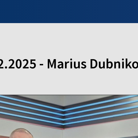
INFO WILNO
WILNO NA DZIEŃ DOBRY
PROGRAMY
ZGŁOŚ
2.2025 - Marius Dubnik