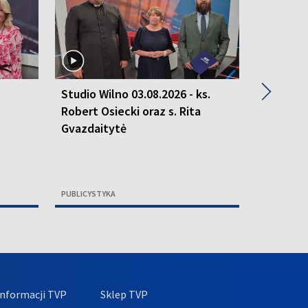
▶
Studio Wilno 03.08.2026 - ks.
Studio W
z
Robert Osiecki oraz s. Rita
Saulius 
Gvazdaitytė
PUBLICYSTYKA
PUBLICYSTY
nformacji TVP
Sklep TVP