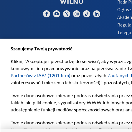
Rada 
Ogłosz
Akadem
Regula
Telega
Inform
Szanujemy Twoją prywatność
Kliknij "Akceptuję i przechodzę do serwisu", aby wyrazić z
końcowym i ich przechowywanie oraz na przetwarzanie Twoi
Partnerów z IAB* (1201 firm)
oraz pozostałych
Zaufanych 
zainteresowań i mierzenia ich skuteczności) i pozostałych,
Twoje dane osobowe zbierane podczas odwiedzania przez 
takich jak: pliki cookie, sygnalizatory WWW lub innych po
udostępnianie funkcji mediów społecznościowych oraz ana
Twoje dane osobowe zbierane podczas odwiedzania przez 
identyfikatory plików cookie, informacje o Twoich wyszuk