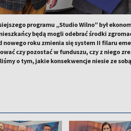
iejszego programu „Studio Wilno” był ekonomi
 mieszkańcy będą mogli odebrać środki zgrom
Od nowego roku zmienia się system II filaru em
ować czy pozostać w funduszu, czy z niego zr
śmy o tym, jakie konsekwencje niesie ze sobą 