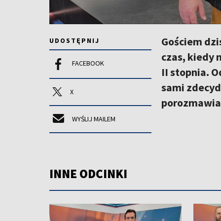
Gościem dzis
UDOSTĘPNIJ
czas, kiedy
FACEBOOK
II stopnia. 
sami zdecyd
X
porozmawiali
WYŚLIJ MAILEM
INNE ODCINKI