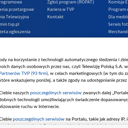
Programowa
Zgłoś program (ROPAT)
Komisja E
enia przetargowe
Kariera w TVP
Program d
ia Telewizyjna
Kontakt
Dla medi
min tvp.pl
Serwis fo
zeta ogłoszenia
Merchandi
acje o nadawcy
Polityka 
Polityka 
nadużycio
gody na korzystanie z technologii automatycznego śledzenia i zb
ch danych osobowych przez nas, czyli Telewizję Polską S.A. w 
Partnerów TVP (93 firm)
, w celach marketingowych (w tym do 
 które wskazujemy poniżej, a także zgody na udostępnianie przez
Ciebie naszych
poszczególnych serwisów
zwanych dalej „Portal
dobnych technologii umożliwiających świadczenie dopasowanych i
lizowanie ruchu w Internecie.
Ciebie
poszczególnych serwisów
na Portalu, takie jak adresy IP
iwaniach w serwisach Portalu czy historia odwiedzin będą prze