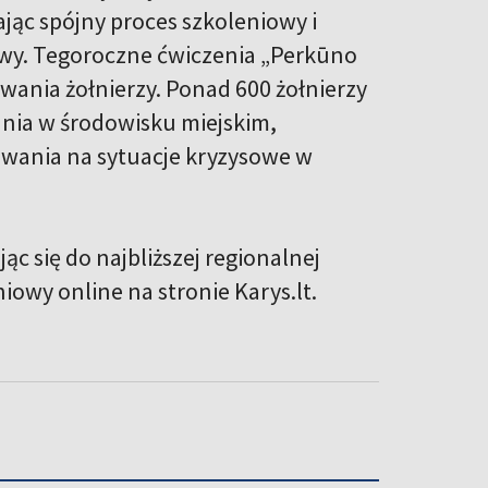
ąc spójny proces szkoleniowy i
itwy. Tegoroczne ćwiczenia „Perkūno
wania żołnierzy. Ponad 600 żołnierzy
ania w środowisku miejskim,
owania na sytuacje kryzysowe w
c się do najbliższej regionalnej
owy online na stronie Karys.lt.