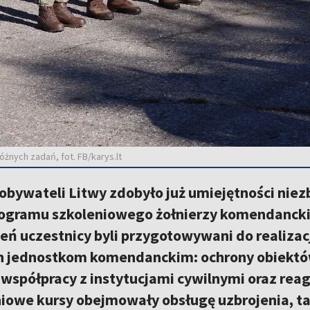
óżnych zadań, fot. FB/karys.lt
obywateli Litwy zdobyło już umiejętności nie
ogramu szkoleniowego żołnierzy komendanckic
leń uczestnicy byli przygotowywani do realiz
h jednostkom komendanckim: ochrony obiektów,
, współpracy z instytucjami cywilnymi oraz rea
niowe kursy obejmowały obsługę uzbrojenia, ta