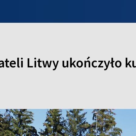
INFO WILNO
WILNO NA DZIEŃ DOBRY
PROGRAMY
ZGŁOŚ
eli Litwy ukończyło ku