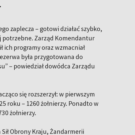
.
o zaplecza – gotowi działać szybko,
ziej potrzebne. Zarząd Komendantur
ił ich programy oraz wzmacniał
rezerwa była przygotowana do
ysu” – powiedział dowódca Zarządu
cząco się rozszerzył: w pierwszym
25 roku – 1260 żołnierzy. Ponadto w
30 żołnierzy.
 Sił Obrony Kraju, Żandarmerii