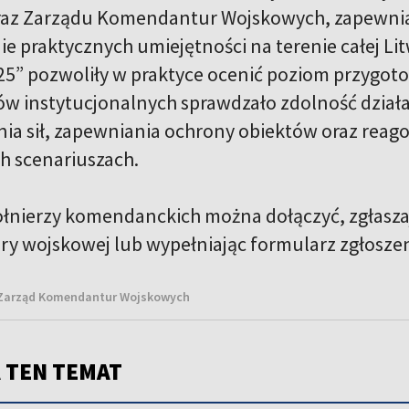
az Zarządu Komendantur Wojskowych, zapewniaj
e praktycznych umiejętności na terenie całej L
25” pozwoliły w praktyce ocenić poziom przygoto
ów instytucjonalnych sprawdzało zdolność dział
a sił, zapewniania ochrony obiektów oraz reag
ch scenariuszach.
ołnierzy komendanckich można dołączyć, zgłaszają
 wojskowej lub wypełniając formularz zgłoszeni
 Zarząd Komendantur Wojskowych
 TEN TEMAT