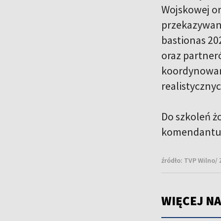
Wojskowej or
przekazywani
bastionas 20
oraz partner
koordynowani
realistyczny
Do szkoleń ż
komendantury
źródło:
TVP Wilno/
WIĘCEJ NA