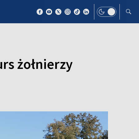
 TEMAT
WIĘCEJ
rs żołnierzy