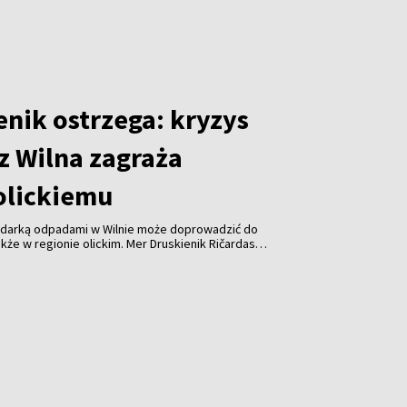
enik ostrzega: kryzys
z Wilna zagraża
olickiemu
odarką odpadami w Wilnie może doprowadzić do
kże w regionie olickim. Mer Druskienik Ričardas
 od początku sierpnia Wileńska Elektrociepłownia
uje już do spalania odpadów z tego regionu.