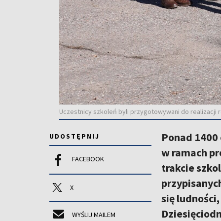
Uczestnicy szkoleń byli przygotowywani do realizacji r
Ponad 1400 
UDOSTĘPNIJ
w ramach pr
FACEBOOK
trakcie szko
przypisanyc
X
się ludności
Dziesięciod
WYŚLIJ MAILEM