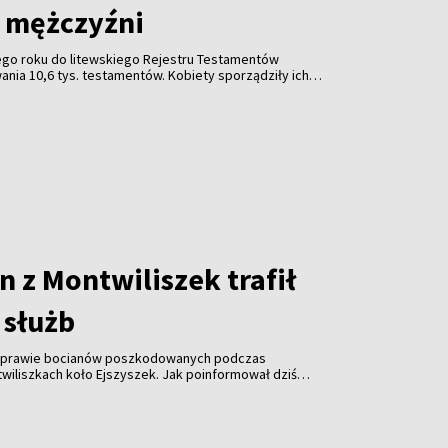
ż mężczyźni
go roku do litewskiego Rejestru Testamentów
nia 10,6 tys. testamentów. Kobiety sporządziły ich
zyźni – wynika z danych Ministerstwa Sprawiedliwości
 z Montwiliszek trafił
 służb
 sprawie bocianów poszkodowanych podczas
wiliszkach koło Ejszyszek. Jak poinformował dziś
i pan Krzysztof Gotowiecki, wczoraj wieczorem
ejsce i zabrały żywego, rannego bociana.