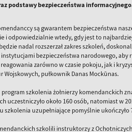
az podstawy bezpieczeństwa informacyjnego
omendanccy są gwarantem bezpieczeństwa naszeg
ie i odpowiedzialnie wtedy, gdy jest to najbard
ędzie nadal rozszerzał zakres szkoleń, doskonal
 instytucjami bezpieczeństwa narodowego, aby 
reagowania zarówno w czasie pokoju, jak i kryz
 Wojskowych, pułkownik Danas Mockūnas.
 program szkolenia żołnierzy komendanckich zna
ch uczestniczyło około 160 osób, natomiast w 20
u szkolenia uzupełniające pomyślnie ukończyło 7
mendanckich szkolili instruktorzy z Ochotniczych