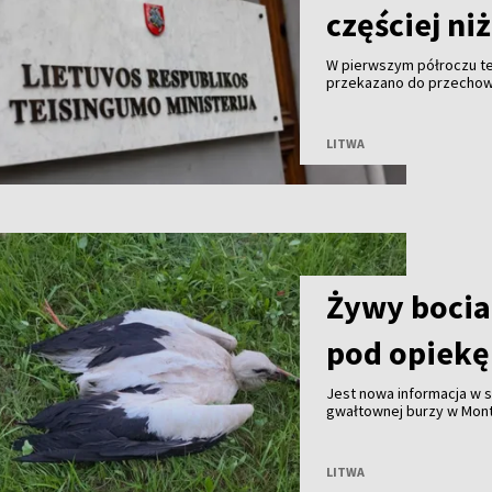
częściej ni
W pierwszym półroczu te
przekazano do przechowa
znacznie więcej niż mężc
Litwy.
LITWA
Żywy bocian
pod opiekę
Jest nowa informacja w
gwałtownej burzy w Mont
mieszkaniec miejscowośc
służby przyjechały na mi
LITWA