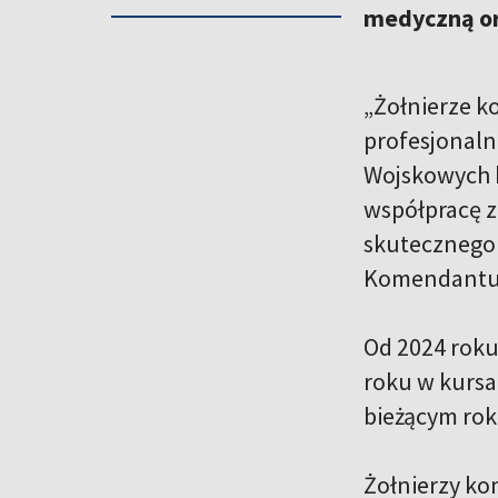
medyczną or
„Żołnierze k
profesjonaln
Wojskowych b
współpracę z
skutecznego 
Komendantur
Od 2024 roku
roku w kursa
bieżącym rok
Żołnierzy ko