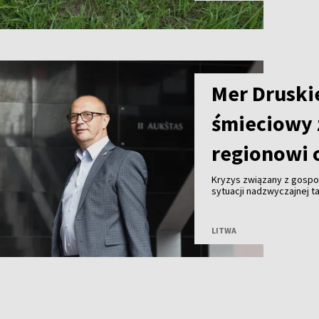
Mer Druski
śmieciowy 
regionowi 
Kryzys związany z gosp
sytuacji nadzwyczajnej ta
Malinauskas alarmuje, że
Kogeneracyjna nie przyjm
LITWA