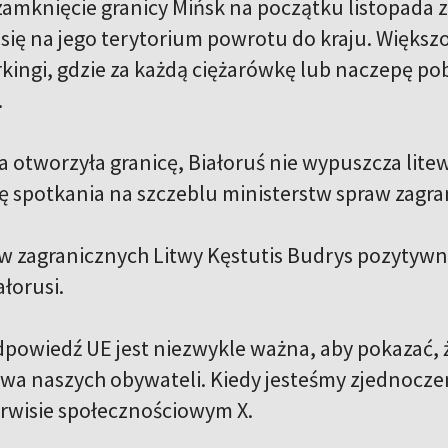
 zamknięcie granicy Mińsk na początku listopada
się na jego terytorium powrotu do kraju. Większo
rkingi, gdzie za każdą ciężarówkę lub naczepę po
.
a otworzyła granicę, Białoruś nie wypuszcza lite
ę spotkania na szczeblu ministerstw spraw zagra
aw zagranicznych Litwy Kęstutis Budrys pozytywni
łorusi.
dpowiedź UE jest niezwykle ważna, aby pokazać, 
wa naszych obywateli. Kiedy jesteśmy zjednoczeni
erwisie społecznościowym X.