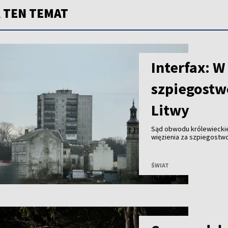
 TEN TEMAT
Interfax: W
szpiegostw
Litwy
Sąd obwodu królewieckieg
więzienia za szpiegostw
informacyjna „Interfax”.
ŚWIAT