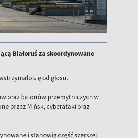
ającą Białoruś za skoordynowane
wstrzymało się od głosu.
nów oraz balonów przemytniczych w
ne przez Mińsk, cyberataki oraz
dynowane i stanowią część szerszej