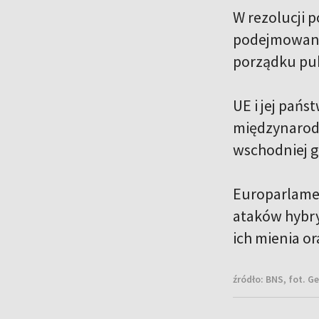
W rezolucji p
podejmowani
porządku pub
UE i jej pań
międzynarodo
wschodniej g
Europarlamen
ataków hybry
ich mienia o
źródło:
BNS, fot. G