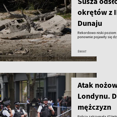
Susza odsł
okrętów z I
Dunaju
Rekordowo niski poziom w
ponownie pojawiły się dz
pod koniec II wojny świat
funkcjonowaniu elektrown
ŚWIAT
Atak nożow
Londynu. D
mężczyzn
Policja zatrzymała 47-le