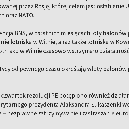
rowanej przez Rosję, której celem jest osłabienie U
h oraz NATO.
gencja BNS, w ostatnich miesiącach loty balonów 
ie lotniska w Wilnie, a raz także lotniska w Kow
lotnisko w Wilnie czasowo wstrzymało działalność
itycy od pewnego czasu określają wloty balonów
w czwartek rezolucji PE potępiono również dział
rytarnego prezydenta Alaksandra Łukaszenki wob
 – bezprawne zatrzymywanie i zastraszanie eur