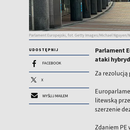
Parlament Europejski, fot. Getty Images/Michael Nguyen/
Parlament Eu
UDOSTĘPNIJ
ataki hybry
FACEBOOK
Za rezolucją 
X
Europarlamen
WYŚLIJ MAILEM
litewską prz
szerzenie de
Zdaniem PE w