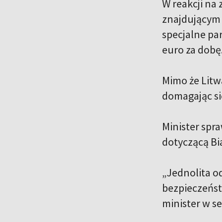
W reakcji na
znajdującym 
specjalne pa
euro za dobę
Mimo że Litw
domagając si
Minister spr
dotyczącą Bia
„Jednolita o
bezpieczeńst
minister w s