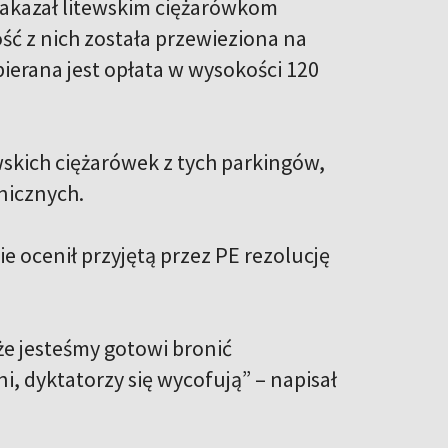
 zakazał litewskim ciężarówkom
ść z nich została przewieziona na
bierana jest opłata w wysokości 120
wskich ciężarówek z tych parkingów,
nicznych.
e ocenił przyjętą przez PE rezolucję
że jesteśmy gotowi bronić
, dyktatorzy się wycofują” – napisał