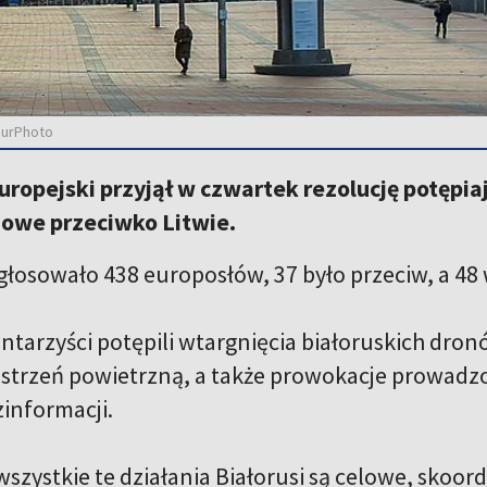
NurPhoto
ropejski przyjął w czwartek rezolucję potępi
dowe przeciwko Litwie.
głosowało 438 europosłów, 37 było przeciw, a 48 
tarzyści potępili wtargnięcia białoruskich dro
estrzeń powietrzną, a także prowokacje prowadzo
zinformacji.
szystkie te działania Białorusi są celowe, skoor