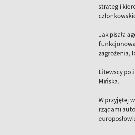
strategii kie
członkowskic
Jak pisała a
funkcjonowan
zagrożenia, 
Litewscy pol
Mińska.
W przyjętej 
rządami auto
europosłowie