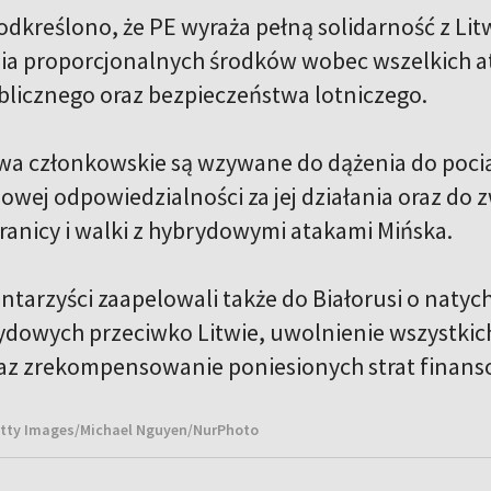
odkreślono, że PE wyraża pełną solidarność z Litw
a proporcjonalnych środków wobec wszelkich a
licznego oraz bezpieczeństwa lotniczego.
stwa członkowskie są wzywane do dążenia do pocią
wej odpowiedzialności za jej działania oraz do
ranicy i walki z hybrydowymi atakami Mińska.
tarzyści zaapelowali także do Białorusi o naty
dowych przeciwko Litwie, uwolnienie wszystkic
raz zrekompensowanie poniesionych strat finan
etty Images/Michael Nguyen/NurPhoto