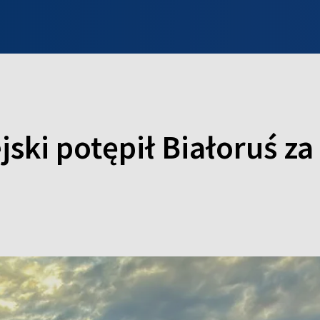
INFO WILNO
WILNO NA DZIEŃ DOBRY
PROGRAMY
ZGŁOŚ
ski potępił Białoruś z