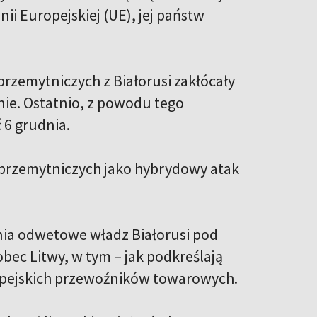
nii Europejskiej (UE), jej państw
przemytniczych z Białorusi zakłócały
nie. Ostatnio, z powodu tego
 6 grudnia.
 przemytniczych jako hybrydowy atak
ania odwetowe władz Białorusi pod
ec Litwy, w tym – jak podkreślają
opejskich przewoźników towarowych.