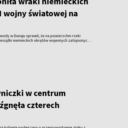
oniła wraki niemieckich
I wojny światowej na
ody w Dunaju sprawił, że na powierzchni rzeki
iesiątki niemieckich okrętów wojennych zatopionych
owej. Susza utrudnia także żeglugę i zagraża
i w Europie Środkowej i Wschodniej.
niczki w centrum
źgnęła czterech
tnią kobietę podejrzaną o przeprowadzenie ataku z