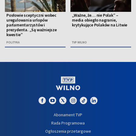
Posłowie sceptyczni wobec
„Ważne, że… nie Polak” –
uregulowania urlopów
media obiegło nagranie,
parlamentarzystów i
krytykujące Polaków na Litwie
prezydenta. „Są ważniejsze
kwestie”
POLITYKA
TVP WILNO
Abonament TVP
Rada Programowa
Ogłoszenia przetargowe