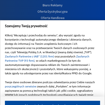
Biuro Reklamy
Oferta Dystrybucyjna
Oferta Handlowa
Dostępność
Szanujemy Twoją prywatność
Moje zgody
Kliknij "Akceptuję i przechodzę do serwisu", aby wyrazić zgody na
Procedura zgłoszeń wewnętrznych
korzystanie z technologii automatycznego śledzenia i zbierania danych,
dostęp do informacji na Twoim urządzeniu końcowym i ich
przechowywanie oraz na przetwarzanie Twoich danych osobowych przez
nas, czyli Telewizję Polską S.A. w likwidacji (zwaną dalej również „TVP”),
Zaufanych Partnerów z IAB* (1201 firm)
oraz pozostałych
Zaufanych
Partnerów TVP (93 firm)
, w celach marketingowych (w tym do
zautomatyzowanego dopasowania reklam do Twoich zainteresowań i
mierzenia ich skuteczności) i pozostałych, które wskazujemy poniżej, a
także zgody na udostępnianie przez nas identyfikatora PPID do Google.
Twoje dane osobowe zbierane podczas odwiedzania przez Ciebie naszych
poszczególnych serwisów
zwanych dalej „Portalem”, w tym informacje
zapisywane za pomocą technologii takich jak: pliki cookie, sygnalizatory
WWW lub innych podobnych technologii umożliwiających świadczenie
dopasowanych i bezpiecznych usług, personalizację treści oraz reklam,
udostępnianie funkcji mediów społecznościowych oraz analizowanie ruchu