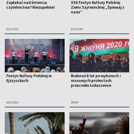
Zapłakać nad śmiercią
XXII Festyn Kultury Polskiej
czytelnictwa? Niezupełnie!
Ziemi Szyrwinckiej „Śpiewaj z
nami”
KULTURA
KULTURA
Festyn Kultury Polskiej w
Białoruś 6 lat po wyborach i
Ejszyszkach
masowych protestach
przeciwko Łukaszence
KULTURA
ŚWIAT