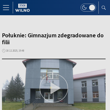
Połuknie: Gimnazjum zdegradowane do
filii
18.12.2025, 19:48