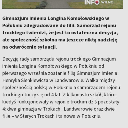
Gimnazjum imienia Longina Komołowskiego w
Połukniu zdegradowane do filii. Samorząd rejonu
trockiego twierdzi, że jest to ostateczna decyzja,
ale społeczność szkolna ma jeszcze nikłą nadzieję
na odwrócenie sytuacji.
Decyzją rady samorządu rejonu trockiego Gimnazjum
imienia Longina Komołowskiego w Połukniu od
pierwszego września zostanie filią Gimnazjum imienia
Henryka Sienkiewicza w Landwarowie. Walka między
społecznością polską w Połukniu a samorządem rejonu
trockiego toczy się od 4 lat. Z kilkunastu szkół, które
kiedyś funkcjonowały w rejonie trockim dziś pozostały
4: dwa gimnazja w Trokach i Landwarowie oraz dwie
filie – w Starych Trokach i ta nowa w Połukniu.