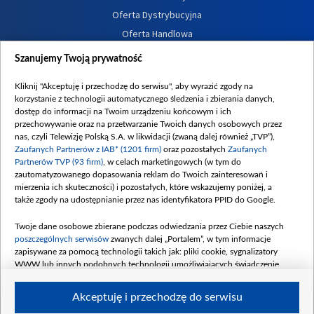
Oferta Dystrybucyjna
Oferta Handlowa
Dostępność
Szanujemy Twoją prywatność
Moje zgody
Kliknij "Akceptuję i przechodzę do serwisu", aby wyrazić zgody na
Procedura zgłoszeń wewnętrznych
korzystanie z technologii automatycznego śledzenia i zbierania danych,
dostęp do informacji na Twoim urządzeniu końcowym i ich
przechowywanie oraz na przetwarzanie Twoich danych osobowych przez
nas, czyli Telewizję Polską S.A. w likwidacji (zwaną dalej również „TVP”),
Zaufanych Partnerów z IAB* (1201 firm)
oraz pozostałych
Zaufanych
Partnerów TVP (93 firm)
, w celach marketingowych (w tym do
zautomatyzowanego dopasowania reklam do Twoich zainteresowań i
mierzenia ich skuteczności) i pozostałych, które wskazujemy poniżej, a
także zgody na udostępnianie przez nas identyfikatora PPID do Google.
Twoje dane osobowe zbierane podczas odwiedzania przez Ciebie naszych
poszczególnych serwisów
zwanych dalej „Portalem”, w tym informacje
zapisywane za pomocą technologii takich jak: pliki cookie, sygnalizatory
WWW lub innych podobnych technologii umożliwiających świadczenie
dopasowanych i bezpiecznych usług, personalizację treści oraz reklam,
udostępnianie funkcji mediów społecznościowych oraz analizowanie ruchu
Akceptuję i przechodzę do serwisu
w Internecie.