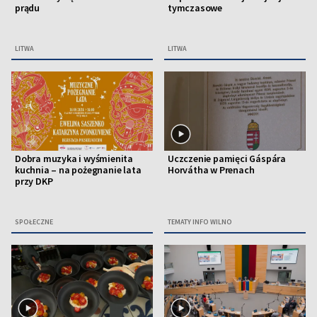
prądu
tymczasowe
LITWA
LITWA
Dobra muzyka i wyśmienita
Uczczenie pamięci Gáspára
kuchnia – na pożegnanie lata
Horvátha w Prenach
przy DKP
SPOŁECZNE
TEMATY INFO WILNO