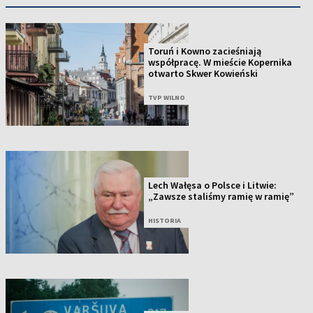
Toruń i Kowno zacieśniają
współpracę. W mieście Kopernika
otwarto Skwer Kowieński
TVP WILNO
Lech Wałęsa o Polsce i Litwie:
„Zawsze staliśmy ramię w ramię”
HISTORIA