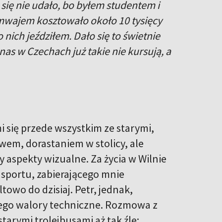
ię nie udało, bo byłem studentem i
mwajem kosztowało około 10 tysięcy
nich jeździłem. Dało się to świetnie
nas w Czechach już takie nie kursują, a
i się przede wszystkim ze starymi,
twem, dorastaniem w stolicy, ale
 aspekty wizualne. Za życia w Wilnie
nsportu, zabierającego mnie
towo do dzisiaj. Petr, jednak,
ż jego walory techniczne. Rozmowa z
starymi trolejbusami aż tak źle: