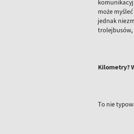
komunikacyjn
może myśleć s
jednak niezm
trolejbusów,
Kilometry? W
To nie typowa