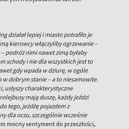
g działał lepiej i miasto potrafiło je
 zimą kierowcy włączyliby ogrzewanie –
ą – podróż nimi nawet zimą byłaby
m schody i nie dla wszystkich jest to
nawet gdy wpada w dziurę, w ogóle
sto w dobrym stanie – a to niesamowite.
i, usłyszy charakterystyczne
trolejbusy mają duszę, każdy jeździ
A do tego, jeżdżę pojazdem z
ny dla oczu, szczególnie wcześnie
m mocny sentyment do przeszłości,