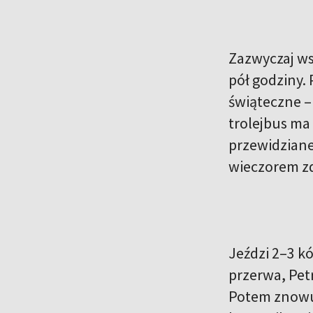
Zazwyczaj ws
pół godziny.
świąteczne –
trolejbus ma
przewidziane
wieczorem z
Jeździ 2–3 kó
przerwa, Petr
Potem znowu 