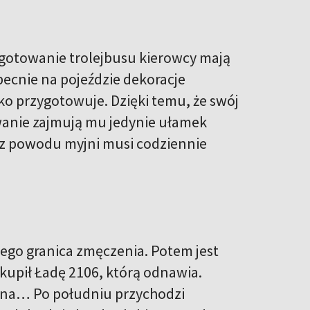
ygotowanie trolejbusu kierowcy mają
becnie na pojeździe dekoracje
ko przygotowuje. Dzięki temu, że swój
owanie zajmują mu jedynie ułamek
 z powodu myjni musi codziennie
ż jego granica zmęczenia. Potem jest
 kupił Ładę 2106, którą odnawia.
okna… Po południu przychodzi