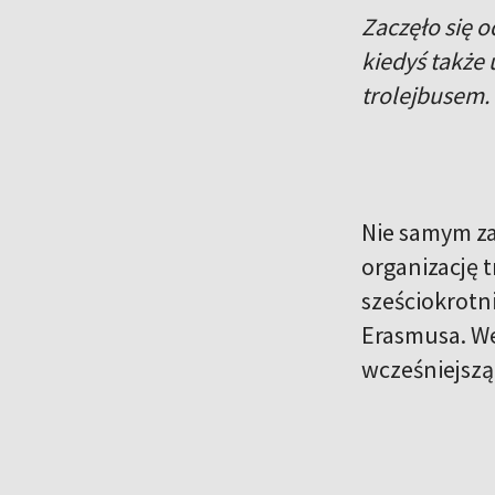
Zaczęło się od
kiedyś także
trolejbusem.
Nie samym za
organizację t
sześciokrotni
Erasmusa. We 
wcześniejszą