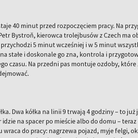
taje 40 minut przed rozpoczęciem pracy. Na prz
 Petr Bystroň, kierowca trolejbusów z Czech ma o
 przychodzi 5 minut wcześniej i w 5 minut wszyst
 na stałe i doskonale go zna, kontrola i przygot
go czasu. Na przedni pas montuje ozdoby, które
dejmować.
łka. Dwa kółka na linii 9 trwają 4 godziny – to ju
 idzie na spacer po mieście albo do domu – teraz
wraca do pracy: nagrzewa pojazd, myje felgi, 