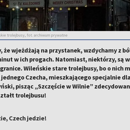
skie trolejbusy, fot. archiwum prywatne
 że wjeżdżają na przystanek, wzdychamy z bólu
inut w ich progach. Natomiast, niektórzy, są w 
granice. Wileńskie stare trolejbusy, bo o nich 
la jednego Czecha, mieszkającego specjalnie dla
yński, pisząc „Szczęście w Wilnie” zdecydowani
ztałt trolejbusu!
zie, Czech jedzie!