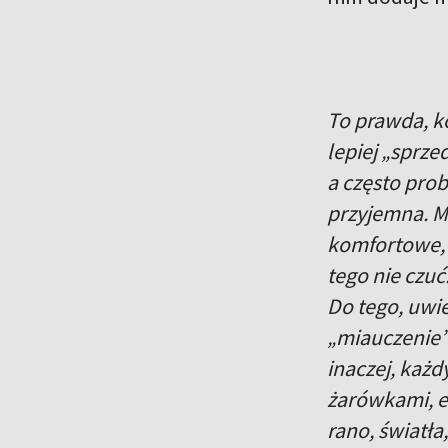
To prawda, ko
lepiej „sprze
a często prob
przyjemna. Mó
komfortowe, a
tego nie czuć
Do tego, uwi
„miauczenie” 
inaczej, każd
żarówkami, em
rano, światła