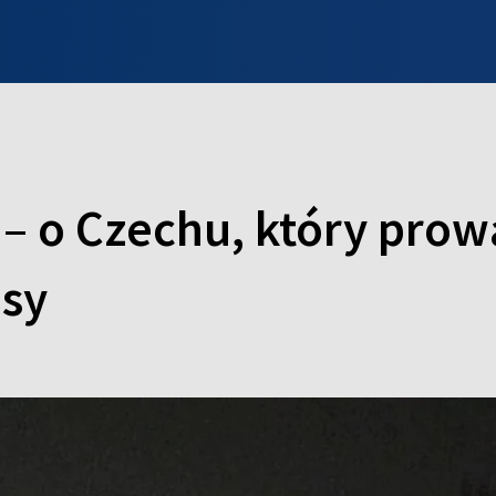
INFO WILNO
WILNO NA DZIEŃ DOBRY
PROGRAMY
ZGŁOŚ
 – o Czechu, który prow
usy