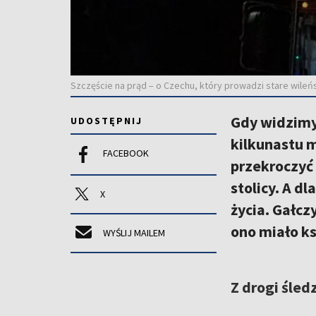
Szczęście na prąd – o Czechu, który prowadzi stare wileń
Gdy widzimy,
UDOSTĘPNIJ
kilkunastu m
FACEBOOK
przekroczyć 
stolicy. A d
X
życia. Gałcz
ono miało ks
WYŚLIJ MAILEM
Z drogi śled