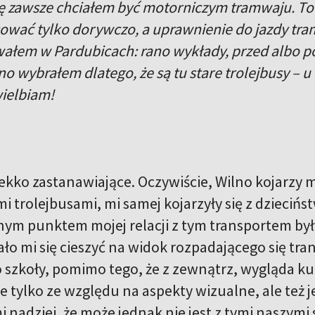
 zawsze chciałem być motorniczym tramwaju. To s
wać tylko dorywczo, a uprawnienie do jazdy tra
ałem w Pardubicach: rano wykłady, przed albo po 
no wybrałem dlatego, że są tu stare trolejbusy – u 
wielbiam!
ekko zastanawiające. Oczywiście, Wilno kojarzy m
 trolejbusami, mi samej kojarzyły się z dziecińs
ym punktem mojej relacji z tym transportem były
ało mi się cieszyć na widok rozpadającego się tra
o szkoły, pomimo tego, że z zewnątrz, wygląda kul
nie tylko ze względu na aspekty wizualne, ale te
 nadziei, że może jednak nie jest z tymi naszymi 