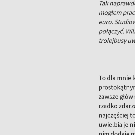
Tak naprawdę
mogłem praco
euro. Studiow
połączyć. Wil
trolejbusy u
To dla mnie l
prostokątnymi
zawsze główn
rzadko zdarz
najczęściej t
uwielbia je 
nim dodaje mi