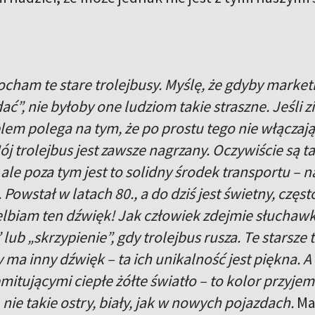
cham te stare trolejbusy. Myślę, że gdyby
marketin
dać”, nie byłoby one ludziom takie straszne. Jeśli
lem polega na tym, że po prostu tego nie włączaj
j trolejbus jest zawsze nagrzany. Oczywiście są ta
le poza tym jest to solidny środek transportu – 
. Powstał w latach 80., a do dziś jest świetny, czę
elbiam ten dźwięk! Jak człowiek zdejmie słuchawk
lub „skrzypienie”, gdy trolejbus rusza. Te starsze 
y ma inny dźwięk – ta ich unikalność jest piękna. 
itującymi ciepłe żółte światło – to kolor przyjem
, nie takie ostry, biały, jak w nowych pojazdach.
Ma