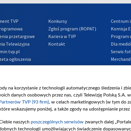
ment TVP
Konkursy
Centrum i
Programowa
Zgłoś program (ROPAT)
Komisja E
enia przetargowe
Kariera w TVP
Program d
ia Telewizyjna
Kontakt
Dla medi
min tvp.pl
Serwis fo
zeta ogłoszenia
Merchandi
acje o nadawcy
Polityka 
Polityka 
nadużycio
gody na korzystanie z technologii automatycznego śledzenia i zb
ch danych osobowych przez nas, czyli Telewizję Polską S.A. w 
Partnerów TVP (93 firm)
, w celach marketingowych (w tym do 
 które wskazujemy poniżej, a także zgody na udostępnianie przez
Ciebie naszych
poszczególnych serwisów
zwanych dalej „Portal
dobnych technologii umożliwiających świadczenie dopasowanych i