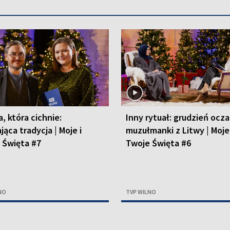
, która cichnie:
Inny rytuał: grudzień ocz
jąca tradycja | Moje i
muzułmanki z Litwy | Moje 
 Święta #7
Twoje Święta #6
NO
TVP WILNO