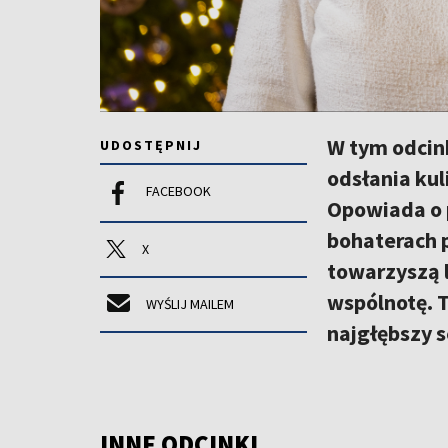
W tym odcin
UDOSTĘPNIJ
odsłania kul
FACEBOOK
Opowiada o p
bohaterach 
X
towarzyszą l
wspólnotę. T
WYŚLIJ MAILEM
najgłębszy s
INNE ODCINKI