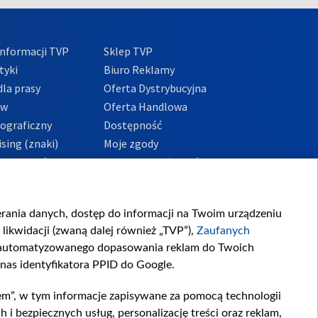
nformacji TVP
Sklep TVP
tyki
Biuro Reklamy
la prasy
Oferta Dystrybucyjna
ów
Oferta Handlowa
tograficzny
Dostępność
sing (znaki)
Moje zgody
Prywatności
Procedura zgłoszeń
wewnętrznych
przeciwdziałania
m i korupcji
ierania danych, dostęp do informacji na Twoim urządzeniu
likwidacji (zwaną dalej również „TVP”),
Zaufanych
zautomatyzowanego dopasowania reklam do Twoich
 nas identyfikatora PPID do Google.
em”, w tym informacje zapisywane za pomocą technologii
 bezpiecznych usług, personalizację treści oraz reklam,