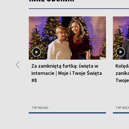
◀
Za zamkniętą furtką: święta w
Kolęda
internacie | Moje i Twoje Święta
zanika
#8
Twoje
TVP WILNO
TVP WIL