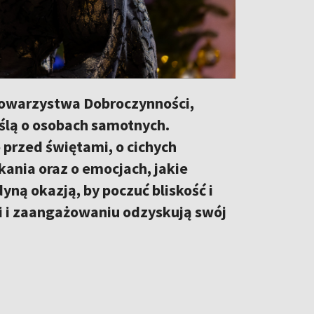
Towarzystwa Dobroczynności,
yślą o osobach samotnych.
 przed świętami, o cichych
ania oraz o emocjach, jakie
yną okazją, by poczuć bliskość i
ci i zaangażowaniu odzyskują swój