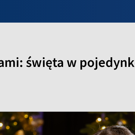
INFO WILNO
WILNO NA DZIEŃ DOBRY
PROGRAMY
ZGŁOŚ
sami: święta w pojedynk