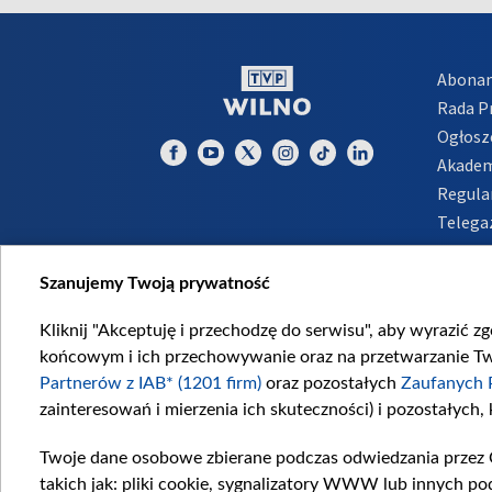
Abona
Rada 
Ogłosz
Akadem
Regula
Telega
Inform
Szanujemy Twoją prywatność
Kliknij "Akceptuję i przechodzę do serwisu", aby wyrazić z
końcowym i ich przechowywanie oraz na przetwarzanie Twoi
Partnerów z IAB* (1201 firm)
oraz pozostałych
Zaufanych 
zainteresowań i mierzenia ich skuteczności) i pozostałych,
Twoje dane osobowe zbierane podczas odwiedzania przez 
takich jak: pliki cookie, sygnalizatory WWW lub innych po