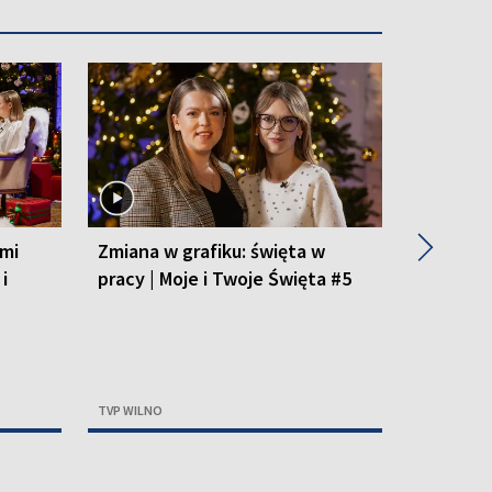
▶
ami
Zmiana w grafiku: święta w
Wspomni
i
pracy | Moje i Twoje Święta #5
syberyjs
Święta 
TVP WILNO
TVP WILNO