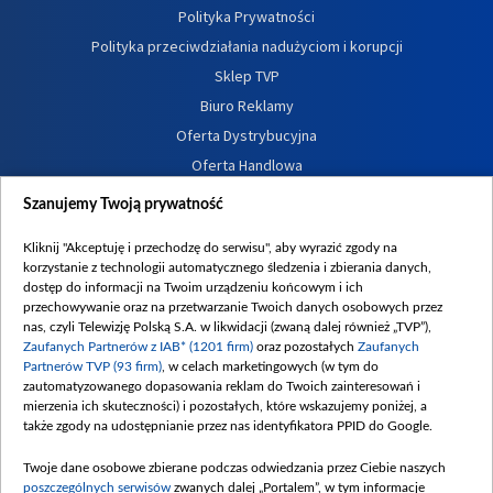
Polityka Prywatności
Polityka przeciwdziałania nadużyciom i korupcji
Sklep TVP
Biuro Reklamy
Oferta Dystrybucyjna
Oferta Handlowa
Dostępność
Szanujemy Twoją prywatność
Moje zgody
Kliknij "Akceptuję i przechodzę do serwisu", aby wyrazić zgody na
Procedura zgłoszeń wewnętrznych
korzystanie z technologii automatycznego śledzenia i zbierania danych,
dostęp do informacji na Twoim urządzeniu końcowym i ich
przechowywanie oraz na przetwarzanie Twoich danych osobowych przez
nas, czyli Telewizję Polską S.A. w likwidacji (zwaną dalej również „TVP”),
Zaufanych Partnerów z IAB* (1201 firm)
oraz pozostałych
Zaufanych
Partnerów TVP (93 firm)
, w celach marketingowych (w tym do
zautomatyzowanego dopasowania reklam do Twoich zainteresowań i
mierzenia ich skuteczności) i pozostałych, które wskazujemy poniżej, a
także zgody na udostępnianie przez nas identyfikatora PPID do Google.
Twoje dane osobowe zbierane podczas odwiedzania przez Ciebie naszych
poszczególnych serwisów
zwanych dalej „Portalem”, w tym informacje