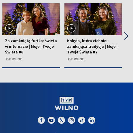
◀
▶
Za zamkniętą furtką: święta
Kolęda, która cichnie:
Z
w internacie | Moje i Twoje
zanikająca tradycja | Moje i
pr
Święta #8
Twoje Święta #7
#
TVP WILNO
TVP WILNO
T