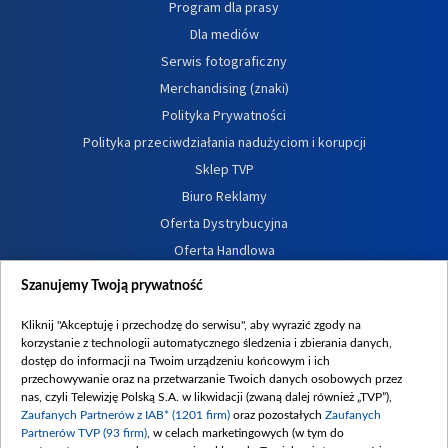
Program dla prasy
Dla mediów
Serwis fotograficzny
Merchandising (znaki)
Polityka Prywatności
Polityka przeciwdziałania nadużyciom i korupcji
Sklep TVP
Biuro Reklamy
Oferta Dystrybucyjna
Oferta Handlowa
Dostępność
Szanujemy Twoją prywatność
Moje zgody
Kliknij "Akceptuję i przechodzę do serwisu", aby wyrazić zgody na
Procedura zgłoszeń wewnętrznych
korzystanie z technologii automatycznego śledzenia i zbierania danych,
dostęp do informacji na Twoim urządzeniu końcowym i ich
przechowywanie oraz na przetwarzanie Twoich danych osobowych przez
nas, czyli Telewizję Polską S.A. w likwidacji (zwaną dalej również „TVP”),
Zaufanych Partnerów z IAB* (1201 firm)
oraz pozostałych
Zaufanych
Partnerów TVP (93 firm)
, w celach marketingowych (w tym do