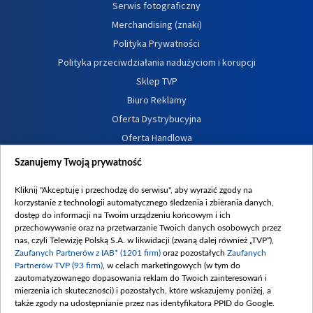
Serwis fotograficzny
Merchandising (znaki)
Polityka Prywatności
Polityka przeciwdziałania nadużyciom i korupcji
Sklep TVP
Biuro Reklamy
Oferta Dystrybucyjna
Oferta Handlowa
Dostępność
Szanujemy Twoją prywatność
Moje zgody
Kliknij "Akceptuję i przechodzę do serwisu", aby wyrazić zgody na
Procedura zgłoszeń wewnętrznych
korzystanie z technologii automatycznego śledzenia i zbierania danych,
dostęp do informacji na Twoim urządzeniu końcowym i ich
przechowywanie oraz na przetwarzanie Twoich danych osobowych przez
nas, czyli Telewizję Polską S.A. w likwidacji (zwaną dalej również „TVP”),
Zaufanych Partnerów z IAB* (1201 firm)
oraz pozostałych
Zaufanych
Partnerów TVP (93 firm)
, w celach marketingowych (w tym do
zautomatyzowanego dopasowania reklam do Twoich zainteresowań i
mierzenia ich skuteczności) i pozostałych, które wskazujemy poniżej, a
także zgody na udostępnianie przez nas identyfikatora PPID do Google.