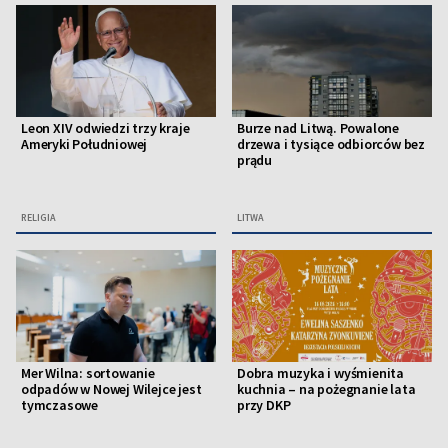
Leon XIV odwiedzi trzy kraje
Burze nad Litwą. Powalone
Ameryki Południowej
drzewa i tysiące odbiorców bez
prądu
RELIGIA
LITWA
Mer Wilna: sortowanie
Dobra muzyka i wyśmienita
odpadów w Nowej Wilejce jest
kuchnia – na pożegnanie lata
tymczasowe
przy DKP