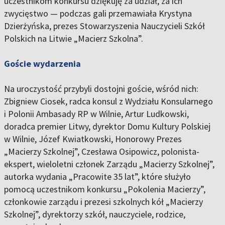
uczestnikom konkursu dziękuję za udział, za ich
zwycięstwo — podczas gali przemawiała Krystyna
Dzierżyńska, prezes Stowarzyszenia Nauczycieli Szkół
Polskich na Litwie „Macierz Szkolna”.
Goście wydarzenia
Na uroczystość przybyli dostojni goście, wśród nich:
Zbigniew Ciosek, radca konsul z Wydziału Konsularnego
i Polonii Ambasady RP w Wilnie, Artur Ludkowski,
doradca premier Litwy, dyrektor Domu Kultury Polskiej
w Wilnie, Józef Kwiatkowski, Honorowy Prezes
„Macierzy Szkolnej”, Czesława Osipowicz, polonista-
ekspert, wieloletni członek Zarządu „Macierzy Szkolnej”,
autorka wydania „Pracowite 35 lat”, które służyło
pomocą uczestnikom konkursu „Pokolenia Macierzy”,
członkowie zarządu i prezesi szkolnych kół „Macierzy
Szkolnej”, dyrektorzy szkół, nauczyciele, rodzice,