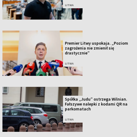
LITWA
Premier Litwy uspokaja. „Poziom
zagrożenia nie zmienił się
drastycznie”
LITWA
Spółka „Judu” ostrzega Wilnian.
Fałszywe nalepki z kodami QR na
parkomatach
LITWA