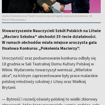
Joanna Tarnowska oraz Paweł Zarzycki wręczyli nagrody zwycięzcom konkursu, fot.
Marian Paluszkiewicz
Stowarzyszenie Nauczycieli Szkół Polskich na Litwie
„Macierz Szkolna” obchodzi 35-lecie działalności.
W ramach obchodów miała miejsce uroczysta gala
finałowa Konkursu „Pokolenia Macierzy”.
Uroczystość oraz podsumowanie konkursu odbyły się
18 grudnia w Sali Teatralnej Domu Kultury Polskiej w
Wilnie. Wydarzeniu towarzyszył wernisaż „Wileńskie
ulice”, na którym zaprezentowane były prace malarskie
polskiej młodzieży szkolnej z Litwy oraz Wielkiej
Brytanii.
— Bytność i rozwój oświaty polskiej to wielki zbiorowy
obowiązek, który łączy nauczyciela, ucznia, rodzica, całą