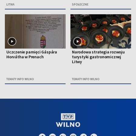
LITWA
SPOŁECZNE
Uczczenie pamięci Gáspára
Narodowa strategia rozwoju
Horvátha w Prenach
turystyki gastronomicznej
Litwy
TEMATY INFO WILNO
TEMATY INFO WILNO