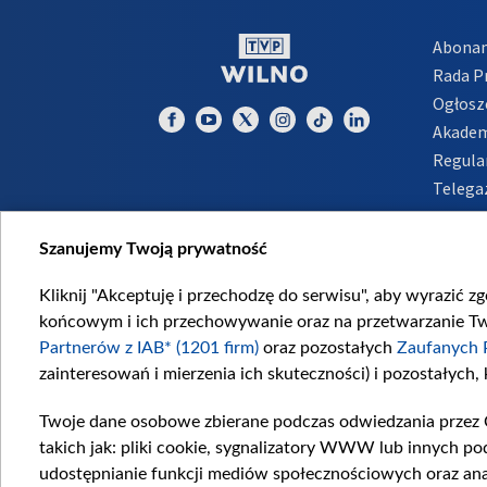
Abona
Rada 
Ogłosz
Akadem
Regula
Telega
Inform
Szanujemy Twoją prywatność
Kliknij "Akceptuję i przechodzę do serwisu", aby wyrazić z
końcowym i ich przechowywanie oraz na przetwarzanie Twoi
Partnerów z IAB* (1201 firm)
oraz pozostałych
Zaufanych 
zainteresowań i mierzenia ich skuteczności) i pozostałych,
Twoje dane osobowe zbierane podczas odwiedzania przez 
takich jak: pliki cookie, sygnalizatory WWW lub innych po
udostępnianie funkcji mediów społecznościowych oraz ana