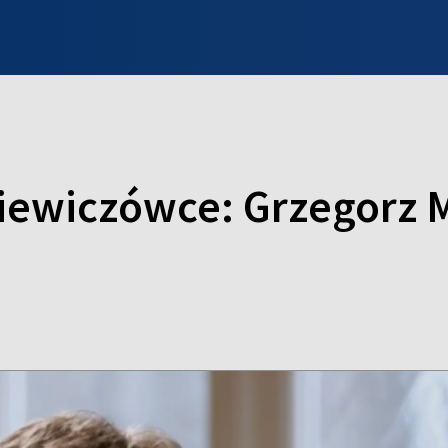
INFO WILNO
WILNO NA DZIEŃ DOBRY
PROGRAMY
ZGŁOŚ
ewiczówce: Grzegorz M