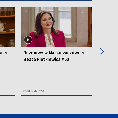
▶
ce:
Rozmowy w Mackiewiczówce:
Rozmowy
Beata Pietkiewicz #50
Anna Zł
PUBLICYSTYKA
PUBLICYSTY