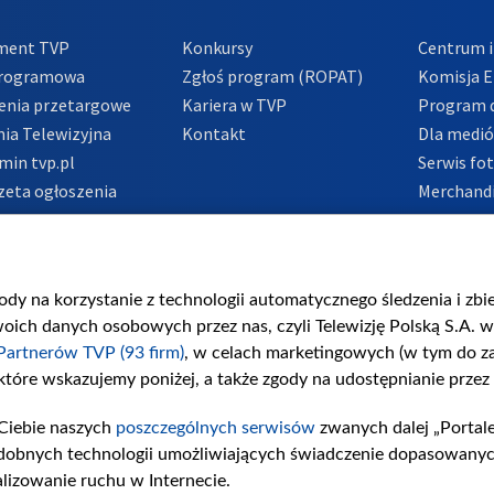
ment TVP
Konkursy
Centrum i
Programowa
Zgłoś program (ROPAT)
Komisja E
enia przetargowe
Kariera w TVP
Program d
ia Telewizyjna
Kontakt
Dla medi
min tvp.pl
Serwis fo
zeta ogłoszenia
Merchandi
acje o nadawcy
Polityka 
Polityka 
nadużycio
gody na korzystanie z technologii automatycznego śledzenia i zb
ch danych osobowych przez nas, czyli Telewizję Polską S.A. w 
Partnerów TVP (93 firm)
, w celach marketingowych (w tym do 
 które wskazujemy poniżej, a także zgody na udostępnianie przez
Ciebie naszych
poszczególnych serwisów
zwanych dalej „Portal
dobnych technologii umożliwiających świadczenie dopasowanych i
lizowanie ruchu w Internecie.