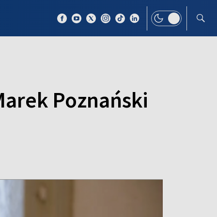
 TEMAT
WIĘCEJ
arek Poznański