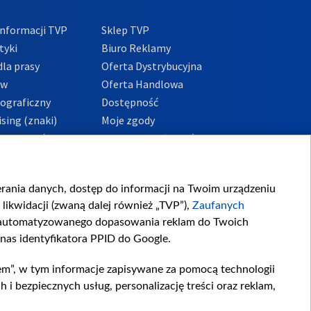
nformacji TVP
Sklep TVP
tyki
Biuro Reklamy
la prasy
Oferta Dystrybucyjna
ów
Oferta Handlowa
tograficzny
Dostępność
sing (znaki)
Moje zgody
Prywatności
Procedura zgłoszeń
wewnętrznych
przeciwdziałania
m i korupcji
ierania danych, dostęp do informacji na Twoim urządzeniu
likwidacji (zwaną dalej również „TVP”),
Zaufanych
zautomatyzowanego dopasowania reklam do Twoich
 nas identyfikatora PPID do Google.
em”, w tym informacje zapisywane za pomocą technologii
 bezpiecznych usług, personalizację treści oraz reklam,