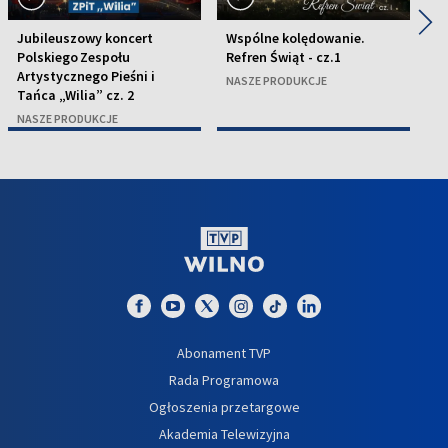
◀
▶
Jubileuszowy koncert
Wspólne kolędowanie.
J
Polskiego Zespołu
Refren Świąt - cz.1
P
Artystycznego Pieśni i
Ar
NASZE PRODUKCJE
Tańca „Wilia” cz. 2
Ta
NASZE PRODUKCJE
N
Abonament TVP
Rada Programowa
Ogłoszenia przetargowe
Akademia Telewizyjna