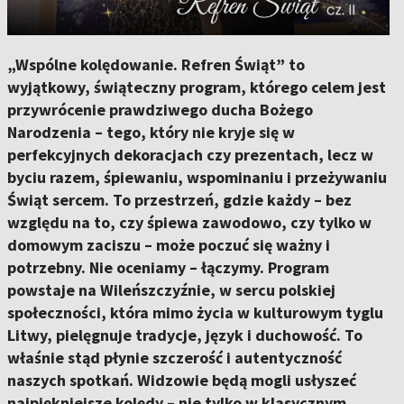
„Wspólne kolędowanie. Refren Świąt” to
wyjątkowy, świąteczny program, którego celem jest
przywrócenie prawdziwego ducha Bożego
Narodzenia – tego, który nie kryje się w
perfekcyjnych dekoracjach czy prezentach, lecz w
byciu razem, śpiewaniu, wspominaniu i przeżywaniu
Świąt sercem. To przestrzeń, gdzie każdy – bez
względu na to, czy śpiewa zawodowo, czy tylko w
domowym zaciszu – może poczuć się ważny i
potrzebny. Nie oceniamy – łączymy. Program
powstaje na Wileńszczyźnie, w sercu polskiej
społeczności, która mimo życia w kulturowym tyglu
Litwy, pielęgnuje tradycje, język i duchowość. To
właśnie stąd płynie szczerość i autentyczność
naszych spotkań. Widzowie będą mogli usłyszeć
najpiękniejsze kolędy – nie tylko w klasycznym