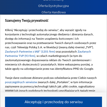
Oferta Dystrybucyjna
Oferta Handlowa
Dostępność
Szanujemy Twoją prywatność
Moje zgody
Kliknij "Akceptuję i przechodzę do serwisu", aby wyrazić zgody na
Procedura zgłoszeń wewnętrznych
korzystanie z technologii automatycznego śledzenia i zbierania danych,
dostęp do informacji na Twoim urządzeniu końcowym i ich
przechowywanie oraz na przetwarzanie Twoich danych osobowych przez
nas, czyli Telewizję Polską S.A. w likwidacji (zwaną dalej również „TVP”),
Zaufanych Partnerów z IAB* (1201 firm)
oraz pozostałych
Zaufanych
Partnerów TVP (93 firm)
, w celach marketingowych (w tym do
zautomatyzowanego dopasowania reklam do Twoich zainteresowań i
mierzenia ich skuteczności) i pozostałych, które wskazujemy poniżej, a
także zgody na udostępnianie przez nas identyfikatora PPID do Google.
Twoje dane osobowe zbierane podczas odwiedzania przez Ciebie naszych
poszczególnych serwisów
zwanych dalej „Portalem”, w tym informacje
zapisywane za pomocą technologii takich jak: pliki cookie, sygnalizatory
WWW lub innych podobnych technologii umożliwiających świadczenie
dopasowanych i bezpiecznych usług, personalizację treści oraz reklam,
udostępnianie funkcji mediów społecznościowych oraz analizowanie ruchu
Akceptuję i przechodzę do serwisu
w Internecie.