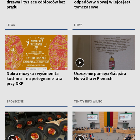
drzewa i tysiące odbiorców bez
odpadów w Nowej Wilejce jest
prądu
tymczasowe
LITWA
LITWA
Dobra muzyka i wyśmienita
Uczczenie pamięci Gáspára
kuchnia – na pożegnanie lata
Horvátha w Prenach
przy DKP
SPOŁECZNE
TEMATY INFO WILNO