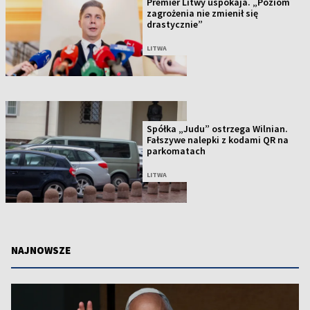
Premier Litwy uspokaja. „Poziom
zagrożenia nie zmienił się
drastycznie”
LITWA
Spółka „Judu” ostrzega Wilnian.
Fałszywe nalepki z kodami QR na
parkomatach
LITWA
NAJNOWSZE