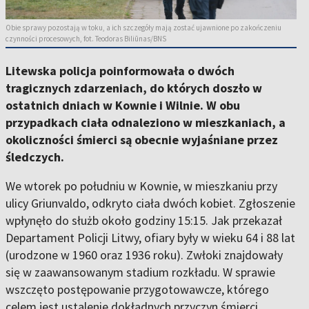
Obie sprawy pozostają w toku, a ich szczegóły mają zostać ujawnione po zakończeniu
czynności procesowych, fot. Teodoras Biliūnas/BNS
Litewska policja poinformowała o dwóch
tragicznych zdarzeniach, do których doszło w
ostatnich dniach w Kownie i Wilnie. W obu
przypadkach ciała odnaleziono w mieszkaniach, a
okoliczności śmierci są obecnie wyjaśniane przez
śledczych.
We wtorek po południu w Kownie, w mieszkaniu przy
ulicy Griunvaldo, odkryto ciała dwóch kobiet. Zgłoszenie
wpłynęło do służb około godziny 15:15. Jak przekazał
Departament Policji Litwy, ofiary były w wieku 64 i 88 lat
(urodzone w 1960 oraz 1936 roku). Zwłoki znajdowały
się w zaawansowanym stadium rozkładu. W sprawie
wszczęto postępowanie przygotowawcze, którego
celem jest ustalenie dokładnych przyczyn śmierci.