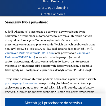
Biuro Reklamy
Oferta Dystrybucyjna
Oferta Handlowa
Dostępność
Szanujemy Twoją prywatność
Moje zgody
Kliknij "Akceptuję i przechodzę do serwisu", aby wyrazić zgody na
Procedura zgłoszeń wewnętrznych
korzystanie z technologii automatycznego śledzenia i zbierania danych,
dostęp do informacji na Twoim urządzeniu końcowym i ich
przechowywanie oraz na przetwarzanie Twoich danych osobowych przez
nas, czyli Telewizję Polską S.A. w likwidacji (zwaną dalej również „TVP”),
Zaufanych Partnerów z IAB* (1201 firm)
oraz pozostałych
Zaufanych
Partnerów TVP (93 firm)
, w celach marketingowych (w tym do
zautomatyzowanego dopasowania reklam do Twoich zainteresowań i
mierzenia ich skuteczności) i pozostałych, które wskazujemy poniżej, a
także zgody na udostępnianie przez nas identyfikatora PPID do Google.
Twoje dane osobowe zbierane podczas odwiedzania przez Ciebie naszych
poszczególnych serwisów
zwanych dalej „Portalem”, w tym informacje
zapisywane za pomocą technologii takich jak: pliki cookie, sygnalizatory
WWW lub innych podobnych technologii umożliwiających świadczenie
dopasowanych i bezpiecznych usług, personalizację treści oraz reklam,
udostępnianie funkcji mediów społecznościowych oraz analizowanie ruchu
Akceptuję i przechodzę do serwisu
w Internecie.