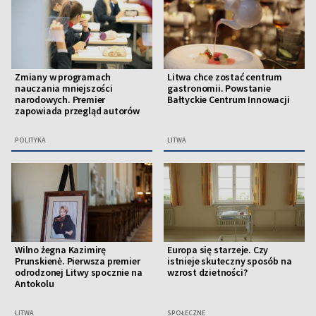
Zmiany w programach
Litwa chce zostać centrum
nauczania mniejszości
gastronomii. Powstanie
narodowych. Premier
Bałtyckie Centrum Innowacji
zapowiada przegląd autorów
POLITYKA
LITWA
Wilno żegna Kazimirę
Europa się starzeje. Czy
Prunskienė. Pierwsza premier
istnieje skuteczny sposób na
odrodzonej Litwy spocznie na
wzrost dzietności?
Antokolu
LITWA
SPOŁECZNE