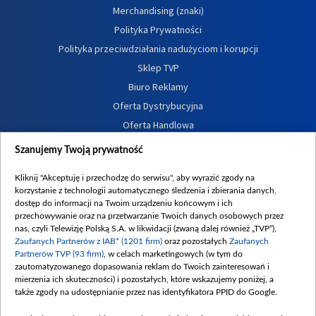
Merchandising (znaki)
Polityka Prywatności
Polityka przeciwdziałania nadużyciom i korupcji
Sklep TVP
Biuro Reklamy
Oferta Dystrybucyjna
Oferta Handlowa
Dostępność
Szanujemy Twoją prywatność
Moje zgody
Kliknij "Akceptuję i przechodzę do serwisu", aby wyrazić zgody na
Procedura zgłoszeń wewnętrznych
korzystanie z technologii automatycznego śledzenia i zbierania danych,
dostęp do informacji na Twoim urządzeniu końcowym i ich
przechowywanie oraz na przetwarzanie Twoich danych osobowych przez
nas, czyli Telewizję Polską S.A. w likwidacji (zwaną dalej również „TVP”),
Zaufanych Partnerów z IAB* (1201 firm)
oraz pozostałych
Zaufanych
Partnerów TVP (93 firm)
, w celach marketingowych (w tym do
zautomatyzowanego dopasowania reklam do Twoich zainteresowań i
mierzenia ich skuteczności) i pozostałych, które wskazujemy poniżej, a
także zgody na udostępnianie przez nas identyfikatora PPID do Google.