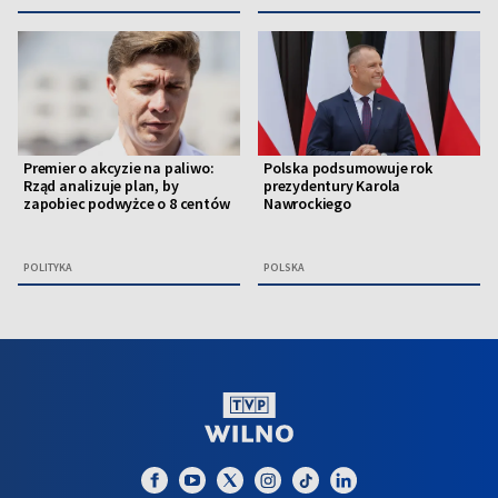
Premier o akcyzie na paliwo:
Polska podsumowuje rok
Rząd analizuje plan, by
prezydentury Karola
zapobiec podwyżce o 8 centów
Nawrockiego
POLITYKA
POLSKA