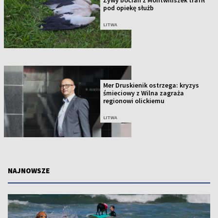
pod opiekę służb
LITWA
Mer Druskienik ostrzega: kryzys
śmieciowy z Wilna zagraża
regionowi olickiemu
LITWA
NAJNOWSZE