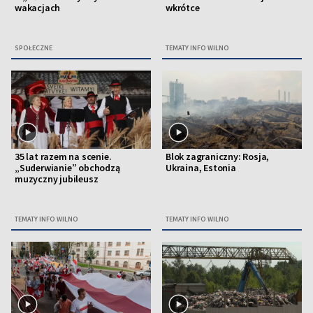
wakacjach
wkrótce
SPOŁECZNE
TEMATY INFO WILNO
35 lat razem na scenie.
Blok zagraniczny: Rosja,
„Suderwianie” obchodzą
Ukraina, Estonia
muzyczny jubileusz
TEMATY INFO WILNO
TEMATY INFO WILNO