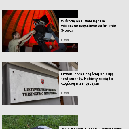
W środę na Litwie będzie
widoczne częściowe zaćmienie
Słońca
LITWA
Litwini coraz częściej spisują
testamenty. Kobiety robią to
częściej niż mężczyźni
LITWA
Żywy bocian z Montwiliszek trafił