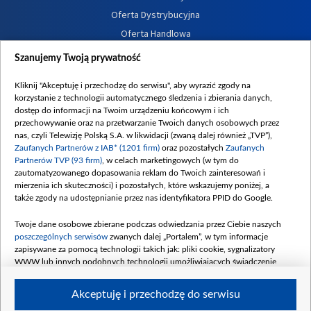
Oferta Dystrybucyjna
Oferta Handlowa
Dostępność
Szanujemy Twoją prywatność
Moje zgody
Kliknij "Akceptuję i przechodzę do serwisu", aby wyrazić zgody na
Procedura zgłoszeń wewnętrznych
korzystanie z technologii automatycznego śledzenia i zbierania danych,
dostęp do informacji na Twoim urządzeniu końcowym i ich
przechowywanie oraz na przetwarzanie Twoich danych osobowych przez
nas, czyli Telewizję Polską S.A. w likwidacji (zwaną dalej również „TVP”),
Zaufanych Partnerów z IAB* (1201 firm)
oraz pozostałych
Zaufanych
Partnerów TVP (93 firm)
, w celach marketingowych (w tym do
zautomatyzowanego dopasowania reklam do Twoich zainteresowań i
mierzenia ich skuteczności) i pozostałych, które wskazujemy poniżej, a
także zgody na udostępnianie przez nas identyfikatora PPID do Google.
Twoje dane osobowe zbierane podczas odwiedzania przez Ciebie naszych
poszczególnych serwisów
zwanych dalej „Portalem”, w tym informacje
zapisywane za pomocą technologii takich jak: pliki cookie, sygnalizatory
WWW lub innych podobnych technologii umożliwiających świadczenie
dopasowanych i bezpiecznych usług, personalizację treści oraz reklam,
udostępnianie funkcji mediów społecznościowych oraz analizowanie ruchu
Akceptuję i przechodzę do serwisu
w Internecie.