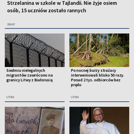
Strzelanina w szkole w Tajlandii. Nie żyje osiem
osób, 15 uczniów zostało rannych
ŚWIAT
Siedmiu nielegalnych
Po nocnej burzy strażacy
migrantów zawrócono na
interweniowali blisko 50 razy.
granicy Litwy z Białorusią
Ponad 2 tys. odbiorców bez
prądu
LITWA
LITWA