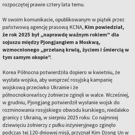
rozpoczętej prawie cztery lata temu.
W swoim komunikacie, opublikowanym w piątek przez
państwową agencję prasową KCNA,
Kim powiedział,
że rok 2025 był „naprawdę ważnym rokiem” dla
sojuszu między Pjongjangiem a Moskwą,
wzmocnionego „przelaną krwią, życiem i śmiercią w
tym samym okopie”.
Korea Północna potwierdziła dopiero w kwietniu, że
wysłała wojska, aby wesprzeć rosyjską kampanię
wojskową przeciwko Ukrainie i że
północnokoreańscy żołnierze zginęli w walce. Wcześniej,
w grudniu, Pjongjang potwierdził wysłanie wojsk do
rozminowania rosyjskiego obwodu kurskiego, niedaleko
granicy z Ukrainą, w sierpniu 2025 roku. Co najmniej
dziewięciu żołnierzy z pułku inżynieryjnego zginęło
podczas tej 120-dniowej misji, przyznał Kim Dzong Un w