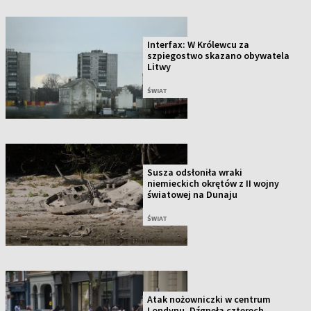
Interfax: W Królewcu za
szpiegostwo skazano obywatela
Litwy
ŚWIAT
Susza odsłoniła wraki
niemieckich okrętów z II wojny
światowej na Dunaju
ŚWIAT
Atak nożowniczki w centrum
Londynu. Dźgnęła czterech