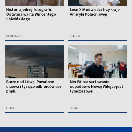
Historia jednej fotografii.
Leon XIV odwiedzi trzy kraje
Ostatnia warta Wincentego
Ameryki Południowej
Salwińskiego
SPOŁECZNE
RELIGIA
Burze nad Litwą. Powalone
Mer Wilna: sortowanie
drzewa i tysiące odbiorców bez
odpadów w Nowej Wilejce jest
prądu
tymczasowe
LITWA
LITWA