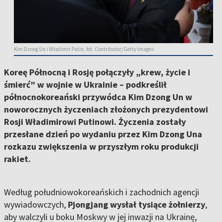
Kim Dzong Un i Władimir Putin, fot. Contributor/Getty Images
Koreę Północną i Rosję połączyły „krew, życie i
śmierć” w wojnie w Ukrainie – podkreślił
północnokoreański przywódca Kim Dzong Un w
noworocznych życzeniach złożonych prezydentowi
Rosji Władimirowi Putinowi. Życzenia zostały
przesłane dzień po wydaniu przez Kim Dzong Una
rozkazu zwiększenia w przyszłym roku produkcji
rakiet.
Według południowokoreańskich i zachodnich agencji
wywiadowczych,
Pjongjang wysłał tysiące żołnierzy
,
aby walczyli u boku Moskwy w jej inwazji na Ukrainę,