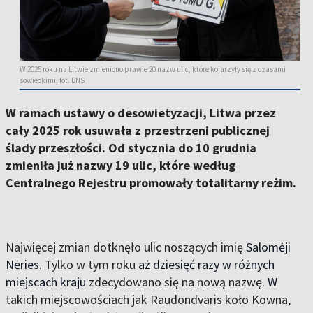
W 2025 roku na Litwie zmieniono prawie 20 nazw ulic, które kojarzyły się z czasami
sowieckimi, fot. BNS
W ramach ustawy o desowietyzacji,
Litwa przez
cały
2025
rok usuwała
z
przestrzeni publicznej
ślady przeszłości. Od
stycznia do 10 grudnia
zmieniła już nazwy
19 ulic, które
według
Centralnego Rejestru promowały
totalitarny reżim.
Najwięcej zmian dotknęło ulic noszących imię
Salomėji
Nėries
. Tylko w tym roku
aż dziesięć razy w różnych
miejscach kraju
zdecydowano się na nową nazwę
. W
takich miejscowościach jak Raudondvaris koło Kowna
,