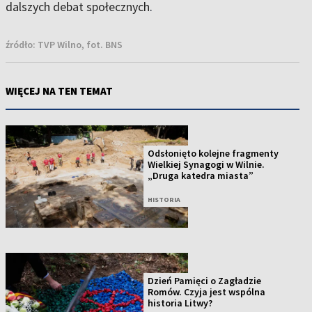
dalszych debat społecznych
.
źródło:
TVP Wilno, fot. BNS
WIĘCEJ NA TEN TEMAT
Odsłonięto kolejne fragmenty
Wielkiej Synagogi w Wilnie.
„Druga katedra miasta”
HISTORIA
Dzień Pamięci o Zagładzie
Romów. Czyja jest wspólna
historia Litwy?