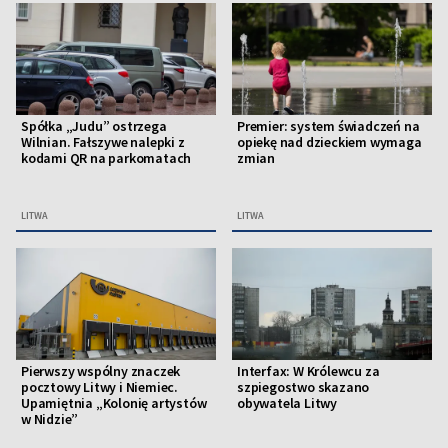
Spółka „Judu” ostrzega
Premier: system świadczeń na
Wilnian. Fałszywe nalepki z
opiekę nad dzieckiem wymaga
kodami QR na parkomatach
zmian
LITWA
LITWA
Pierwszy wspólny znaczek
Interfax: W Królewcu za
pocztowy Litwy i Niemiec.
szpiegostwo skazano
Upamiętnia „Kolonię artystów
obywatela Litwy
w Nidzie”