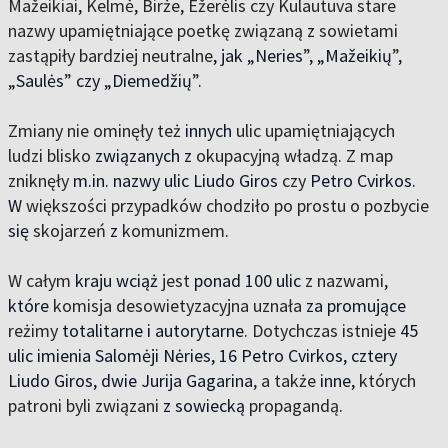
Mažeikiai
,
Kelmė
,
Birże
,
Ežerėlis czy Kulautuva stare
nazwy upamiętniające poetkę związaną
z
sowietami
zastąpiły bardziej neutralne
, jak „Neries
”
, „Mažeikių
”
,
„Saulės
”
czy „Diemedžių
”
.
Zmiany nie ominęły też
innych
ulic upamiętniających
ludzi blisko
związanych z
okupacyjną władzą
.
Z map
zniknęły
m.in. nazwy ulic Liudo Giros
czy
Petro Cvirkos.
W
większości przypadków chodziło po prostu o pozbycie
się
skojarzeń
z
komunizmem
.
W całym
kraju wciąż
jest
ponad 100 ulic
z nazwami
,
które
komisja desowietyzacyjna uznała
za promujące
reżimy
totalitarne i autorytarne.
Dotychczas istnieje
45
ulic imienia Salomėji Nėries, 16 Petro Cvirkos, cztery
Liudo Giros, dwie Jurija Gagarina
, a także
inne,
których
patroni byli związani
z sowiecką
propagandą
.