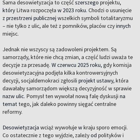
Sama desowietyzacja to część
szerszego
projektu
,
który
Litwa rozpoczęła
w 2023 roku.
Chodzi o usunięcie
z przestrzeni publicznej
wszelkich symboli totalitaryzmu
– nie tylko z ulic
,
ale też z pomników
,
placów czy
innych
miejsc
.
Jednak nie wszyscy są zadowoleni projektem. Są
samorządy
,
które nie chcą zmian, a część ludzi uważa te
decyzje za przesadę
. W czerwcu 2025 roku,
gdy komisja
desowietyzacyjna podjęła kilka kontrowersyjnych
decyzji
,
socjaldemokraci zgłosili
projekt ustawy
, która
dawałaby samorządom większą decyzyjność w sprawie
nazw ulic.
Pomysł ten wywołał nową falę dyskusji
na
temat
tego, jak daleko powinny sięgać centralne
reformy
.
Desowietyzacja
wciąż wywołuje
w
kraju sporo emocji.
Co ostatecznie z tego wyjdzie
,
zależy
od
polityków i