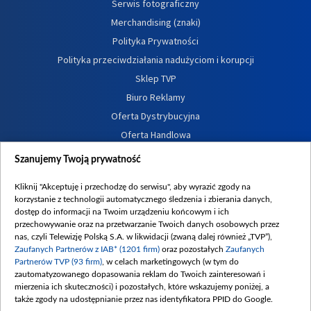
Serwis fotograficzny
Merchandising (znaki)
Polityka Prywatności
Polityka przeciwdziałania nadużyciom i korupcji
Sklep TVP
Biuro Reklamy
Oferta Dystrybucyjna
Oferta Handlowa
Dostępność
Szanujemy Twoją prywatność
Moje zgody
Kliknij "Akceptuję i przechodzę do serwisu", aby wyrazić zgody na
Procedura zgłoszeń wewnętrznych
korzystanie z technologii automatycznego śledzenia i zbierania danych,
dostęp do informacji na Twoim urządzeniu końcowym i ich
przechowywanie oraz na przetwarzanie Twoich danych osobowych przez
nas, czyli Telewizję Polską S.A. w likwidacji (zwaną dalej również „TVP”),
Zaufanych Partnerów z IAB* (1201 firm)
oraz pozostałych
Zaufanych
Partnerów TVP (93 firm)
, w celach marketingowych (w tym do
zautomatyzowanego dopasowania reklam do Twoich zainteresowań i
mierzenia ich skuteczności) i pozostałych, które wskazujemy poniżej, a
także zgody na udostępnianie przez nas identyfikatora PPID do Google.