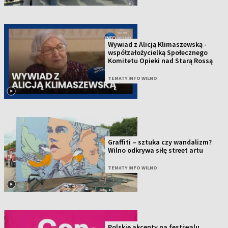
Wywiad z Alicją Klimaszewską -
współzałożycielką Społecznego
Komitetu Opieki nad Starą Rossą
TEMATY INFO WILNO
Graffiti – sztuka czy wandalizm?
Wilno odkrywa siłę street artu
TEMATY INFO WILNO
Polskie akcenty na festiwalu