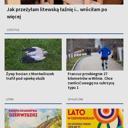
Jak przeżyłam litewską łaźnię i... wróciłam po
więcej
LIFESTYLE
Żywy bocian z Montwiliszek
Francuz przebiegnie 27
trafił pod opiekę służb
kilometrów w Wilnie. Chce
zwrócić uwagę na cukrzycę
typu 1
LITWA
SPOŁECZNE