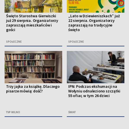
Święto Starostwa Gierwiszki
„Lato w Dziewieniszkach” już
już 29 sierpnia. Organizatorzy
22 sierpnia. Organizatorzy
zapraszają mieszkańców i
zapraszają na tradycyjne
gości
święto
SPOŁECZNE
SPOŁECZNE
Trzy jajka za książkę. Dlaczego
IPN: Podczas ekshumacji na
pisarze mówią: dość?
Wołyniu odnaleziono szczątki
55 ofiar, w tym 26 dzieci
TVP WILNO
ŚWIAT