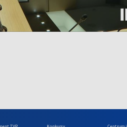
ment TVP
Konkursy
Centrum i