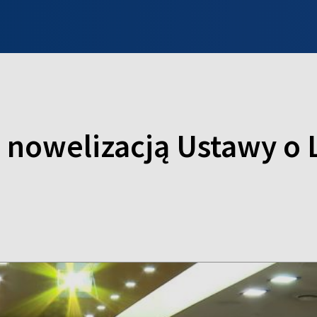
INFO WILNO
WILNO NA DZIEŃ DOBRY
PROGRAMY
ZGŁOŚ
 nowelizacją Ustawy o 