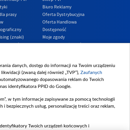
tyki
Biuro Reklamy
la prasy
Oferta Dystrybucyjna
ów
Oferta Handlowa
tograficzny
Dostępność
sing (znaki)
Moje zgody
Prywatności
Procedura zgłoszeń
wewnętrznych
przeciwdziałania
m i korupcji
ierania danych, dostęp do informacji na Twoim urządzeniu
likwidacji (zwaną dalej również „TVP”),
Zaufanych
zautomatyzowanego dopasowania reklam do Twoich
 nas identyfikatora PPID do Google.
em”, w tym informacje zapisywane za pomocą technologii
 bezpiecznych usług, personalizację treści oraz reklam,
, identyfikatory Twoich urządzeń końcowych i