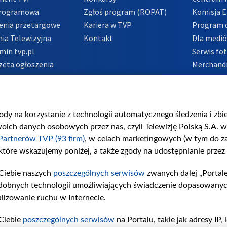
Programowa
Zgłoś program (ROPAT)
Komisja E
enia przetargowe
Kariera w TVP
Program d
ia Telewizyjna
Kontakt
Dla medi
min tvp.pl
Serwis fo
zeta ogłoszenia
Merchandi
acje o nadawcy
Polityka 
Polityka 
nadużycio
gody na korzystanie z technologii automatycznego śledzenia i zb
ch danych osobowych przez nas, czyli Telewizję Polską S.A. w 
Partnerów TVP (93 firm)
, w celach marketingowych (w tym do 
 które wskazujemy poniżej, a także zgody na udostępnianie przez
Ciebie naszych
poszczególnych serwisów
zwanych dalej „Portal
dobnych technologii umożliwiających świadczenie dopasowanych i
lizowanie ruchu w Internecie.
Ciebie
poszczególnych serwisów
na Portalu, takie jak adresy IP