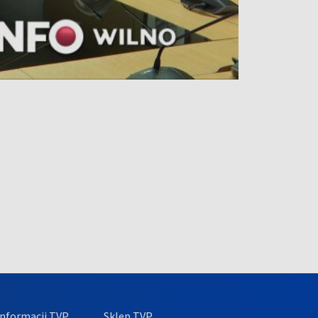
nformacji TVP
Sklep TVP