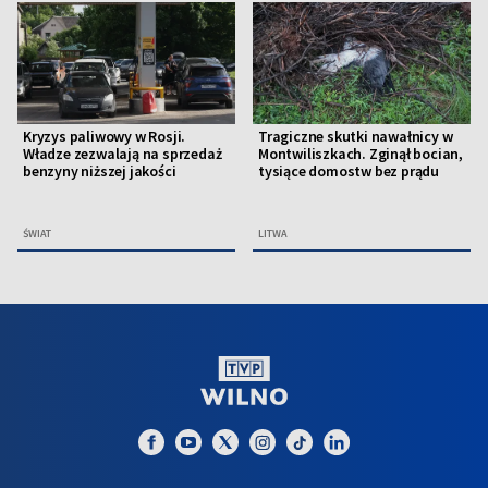
Kryzys paliwowy w Rosji.
Tragiczne skutki nawałnicy w
Władze zezwalają na sprzedaż
Montwiliszkach. Zginął bocian,
benzyny niższej jakości
tysiące domostw bez prądu
ŚWIAT
LITWA