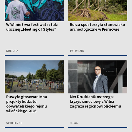
W Wilnie trwa festiwal sztuki
Burza spustoszyła stanowisko
ulicznej „Meeting of Styles”
archeologiczne w Kiernowie
KULTURA
TVP WILNO
Ruszyło głosowanie na
Mer Druskienik ostrzega:
projekty budżetu
kryzys śmieciowy z Wilna
obywatelskiego rejonu
zagraża regionowi olickiemu
wileńskiego 2026
SPOŁECZNE
LITWA