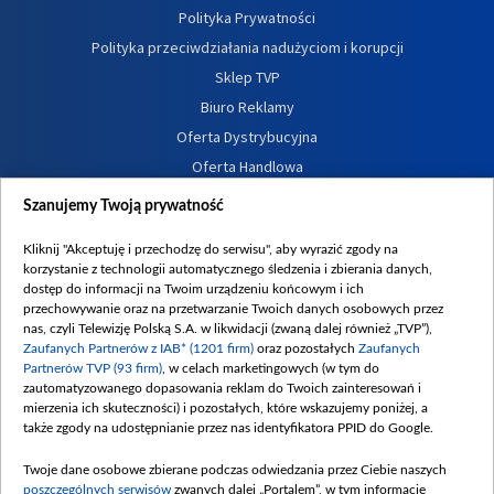
Polityka Prywatności
Polityka przeciwdziałania nadużyciom i korupcji
Sklep TVP
Biuro Reklamy
Oferta Dystrybucyjna
Oferta Handlowa
Dostępność
Szanujemy Twoją prywatność
Moje zgody
Kliknij "Akceptuję i przechodzę do serwisu", aby wyrazić zgody na
Procedura zgłoszeń wewnętrznych
korzystanie z technologii automatycznego śledzenia i zbierania danych,
dostęp do informacji na Twoim urządzeniu końcowym i ich
przechowywanie oraz na przetwarzanie Twoich danych osobowych przez
nas, czyli Telewizję Polską S.A. w likwidacji (zwaną dalej również „TVP”),
Zaufanych Partnerów z IAB* (1201 firm)
oraz pozostałych
Zaufanych
Partnerów TVP (93 firm)
, w celach marketingowych (w tym do
zautomatyzowanego dopasowania reklam do Twoich zainteresowań i
mierzenia ich skuteczności) i pozostałych, które wskazujemy poniżej, a
także zgody na udostępnianie przez nas identyfikatora PPID do Google.
Twoje dane osobowe zbierane podczas odwiedzania przez Ciebie naszych
poszczególnych serwisów
zwanych dalej „Portalem”, w tym informacje