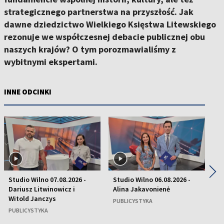
strategicznego partnerstwa na przyszłość. Jak
dawne dziedzictwo Wielkiego Księstwa Litewskiego
rezonuje we współczesnej debacie publicznej obu
naszych krajów? O tym porozmawialiśmy z
wybitnymi ekspertami.
INNE ODCINKI
◀
▶
Studio Wilno 07.08.2026 -
Studio Wilno 06.08.2026 -
St
Dariusz Litwinowicz i
Alina Jakavonienė
D
Witold Janczys
C
PUBLICYSTYKA
PUBLICYSTYKA
P