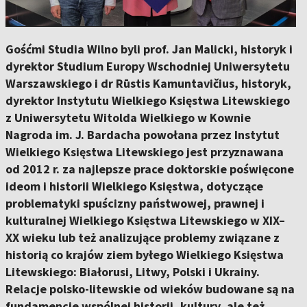
Gośćmi Studia Wilno byli prof. Jan Malicki, historyk i
dyrektor Studium Europy Wschodniej Uniwersytetu
Warszawskiego i dr Rūstis Kamuntavičius, historyk,
dyrektor Instytutu Wielkiego Księstwa Litewskiego
z Uniwersytetu Witolda Wielkiego w Kownie
Nagroda im. J. Bardacha powołana przez Instytut
Wielkiego Księstwa Litewskiego jest przyznawana
od 2012 r. za najlepsze prace doktorskie poświęcone
ideom i historii Wielkiego Księstwa, dotyczące
problematyki spuścizny państwowej, prawnej i
kulturalnej Wielkiego Księstwa Litewskiego w XIX–
XX wieku lub też analizujące problemy związane z
historią co krajów ziem byłego Wielkiego Księstwa
Litewskiego: Białorusi, Litwy, Polski i Ukrainy.
Relacje polsko-litewskie od wieków budowane są na
fundamencie wspólnej historii, kultury, ale też