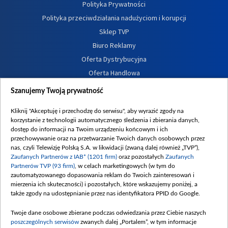
Polityka Prywatności
Polityka przeciwdziałania nadużyciom i korupcji
Sklep TVP
Biuro Reklamy
Oferta Dystrybucyjna
Oferta Handlowa
Dostępność
Szanujemy Twoją prywatność
Moje zgody
Kliknij "Akceptuję i przechodzę do serwisu", aby wyrazić zgody na
Procedura zgłoszeń wewnętrznych
korzystanie z technologii automatycznego śledzenia i zbierania danych,
dostęp do informacji na Twoim urządzeniu końcowym i ich
przechowywanie oraz na przetwarzanie Twoich danych osobowych przez
nas, czyli Telewizję Polską S.A. w likwidacji (zwaną dalej również „TVP”),
Zaufanych Partnerów z IAB* (1201 firm)
oraz pozostałych
Zaufanych
Partnerów TVP (93 firm)
, w celach marketingowych (w tym do
zautomatyzowanego dopasowania reklam do Twoich zainteresowań i
mierzenia ich skuteczności) i pozostałych, które wskazujemy poniżej, a
także zgody na udostępnianie przez nas identyfikatora PPID do Google.
Twoje dane osobowe zbierane podczas odwiedzania przez Ciebie naszych
poszczególnych serwisów
zwanych dalej „Portalem”, w tym informacje