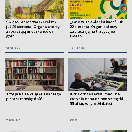
Święto Starostwa Gierwiszki
„Lato w Dziewieniszkach” już
już 29 sierpnia. Organizatorzy
22 sierpnia. Organizatorzy
zapraszają mieszkańców i
zapraszają na tradycyjne
gości
święto
SPOŁECZNE
SPOŁECZNE
Trzy jajka za książkę. Dlaczego
IPN: Podczas ekshumacji na
pisarze mówią: dość?
Wołyniu odnaleziono szczątki
55 ofiar, w tym 26 dzieci
TVP WILNO
ŚWIAT