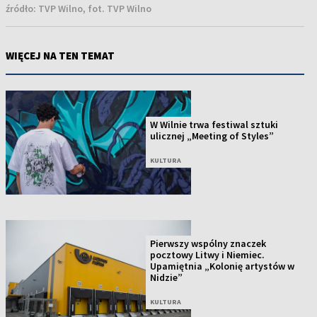
źródło:
TVP Wilno, fot. TVP Wilno
WIĘCEJ NA TEN TEMAT
W Wilnie trwa festiwal sztuki
ulicznej „Meeting of Styles”
KULTURA
Pierwszy wspólny znaczek
pocztowy Litwy i Niemiec.
Upamiętnia „Kolonię artystów w
Nidzie”
KULTURA