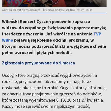
Wileński Koncert Życzeń powraca! Przyjmowanie dedykacji trwa, fot. TVP Wilno
Wileński Koncert Życzeń ponownie zaprasza
widzów do wspólnego świętowania poprzez muzykę
i serdeczne życzenia. Już wkrótce na antenie
TVP
Wilno
pojawią się kolejne odcinki programu, w
którym można podarować bliskim wyjątkowe chwile
pełne wzruszeń i pięknych melodii.
Zgłoszenia przyjmowane do 9 marca
Osoby, które pragną przekazać wyjątkowe życzenia
rodzinie, przyjaciołom lub znajomym, mają teraz
doskonałą okazję, by to zrobić. Organizatorzy informują,
że obecnie trwa przyjmowanie zgłoszeń do odcinków,
które zostaną wyemitowane 6, 13, 20 oraz 27 kwietnia.
Każdy może sprawić swoim najbliższym radość,