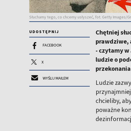
Słuchamy tego, co chcemy usłyszeć, fot. Getty Images/Gr
Chętniej słu
UDOSTĘPNIJ
prawdziwe, a
FACEBOOK
- czytamy w 
ludzie o po
X
przekonania
WYŚLIJ MAILEM
Ludzie zazwyc
przynajmniej 
chcieliby, a
poważne kons
dezinformacj