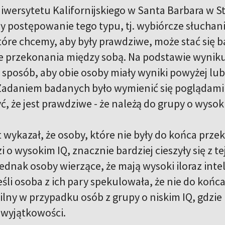
iwersytetu Kalifornijskiego w Santa Barbara w 
zy postępowanie tego typu, tj. wybiórcze słuchan
tóre chcemy, aby były prawdziwe, może stać się ba
e przekonania między sobą. Na podstawie wyniku w
i sposób, aby obie osoby miały wyniki powyżej lu
Zadaniem badanych było wymienić się poglądami 
yć, że jest prawdziwe - że należą do grupy o wysok
wykazał, że osoby, które nie były do końca prze
i o wysokim IQ, znacznie bardziej cieszyły się z te
ednak osoby wierzące, że mają wysoki iloraz intel
śli osoba z ich pary spekulowała, że nie do końca 
silny w przypadku osób z grupy o niskim IQ, gdz
 wyjątkowości.