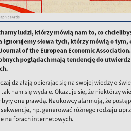
aphicaArtis
chamy ludzi, którzy mówią nam to, co chcielibyś
 ignorujemy słowa tych, którzy mówią o tym, 
Journal of the European Economic Association.
dobnych poglądach mają tendencję do utwierdz
ch.
zaj działają opierając się na swojej wiedzy o świ
tak nam się wydaje. Okazuje się, że niektórzy wie
by były one prawdą. Naukowcy alarmują, że postę
ekwencje, np. generować różnego rodzaju uprze
e na forach internetowych.