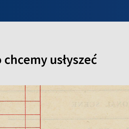
INFO WILNO
WILNO NA DZIEŃ DOBRY
PROGRAMY
ZGŁOŚ
o chcemy usłyszeć