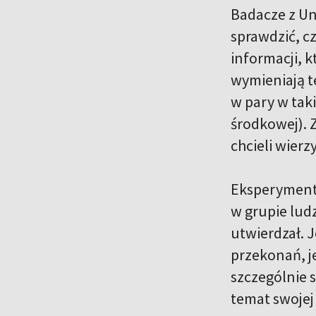
Badacze z Un
sprawdzić, c
informacji, k
wymieniają t
w pary w tak
środkowej). 
chcieli wierz
Eksperyment 
w grupie ludz
utwierdzał. J
przekonań, je
szczególnie 
temat swojej