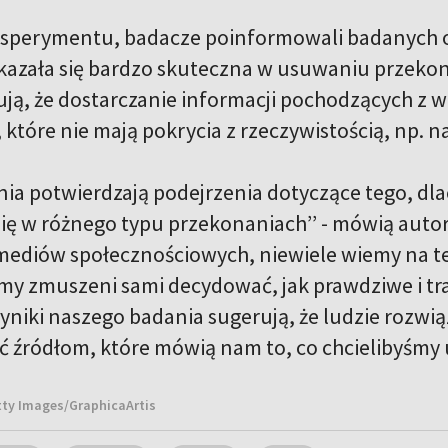
sperymentu, badacze poinformowali badanych o ty
kazała się bardzo skuteczna w usuwaniu przeko
ują, że dostarczanie informacji pochodzących z 
 które nie mają pokrycia z rzeczywistością, np. 
nia potwierdzają podejrzenia dotyczące tego, dla
się w różnego typu przekonaniach’’ - mówią auto
 mediów społecznościowych, niewiele wiemy na tem
my zmuszeni sami decydować, jak prawdziwe i traf
yniki naszego badania sugerują, że ludzie rozwią
 źródłom, które mówią nam to, co chcielibyśmy 
etty Images/GraphicaArtis