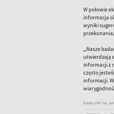
W połowie ek
informacja o
wyniki suger
przekonania,
,,Nasze bada
utwierdzają 
informacji z
często jesteś
informacji. W
wiarygodność
źródło:
PAP, fot. G