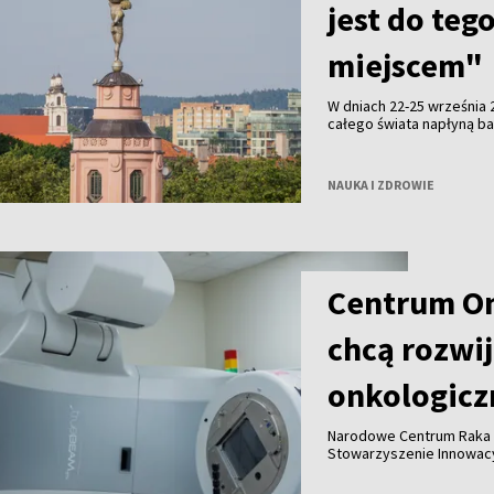
jest do teg
miejscem"
W dniach 22-25 września 
całego świata napłyną ba
kwestie języka i jego wa
Uniwersytecie Wileńskim,
litewskim i angielskim. 
NAUKA I ZDROWIE
przemówienia, który pot
rozmawiamy z prof. dr K
Uniwersytetu Wileńskieg
Centrum Onk
chcą rozwi
onkologicz
Narodowe Centrum Raka (
Stowarzyszenie Innowac
podpisały deklarację wsp
bardziej zaawansowanej 