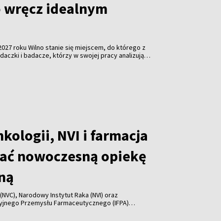
o wręcz idealnym
2027 roku Wilno stanie się miejscem, do którego z
daczki i badacze, którzy w swojej pracy analizują
gi w życiu człowieka. Konferencja odbędzie się na
 będzie odbywała się w językach słowiańskich,
Ruszył już natomiast nabór tematów i abstraktów na
rwa do końca grudnia. O szczegółach Kongresu
rystyną Rutkowską z Centrum Polonistycznego
o.
ologii, NVI i farmacja
jać nowoczesną opiekę
ną
NVC), Narodowy Instytut Raka (NVI) oraz
yjnego Przemysłu Farmaceutycznego (IFPA)
ółpracy, w której zobowiązują się wspólnie dążyć do
opieki onkologicznej na Litwie, poinformowało w