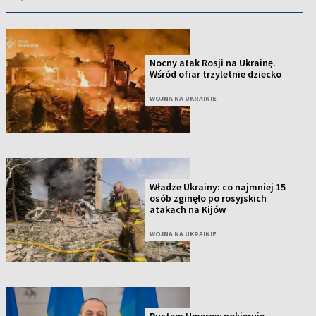
Nocny atak Rosji na Ukrainę.
Wśród ofiar trzyletnie dziecko
WOJNA NA UKRAINIE
Władze Ukrainy: co najmniej 15
osób zginęło po rosyjskich
atakach na Kijów
WOJNA NA UKRAINIE
Rustem Umerow pokieruje