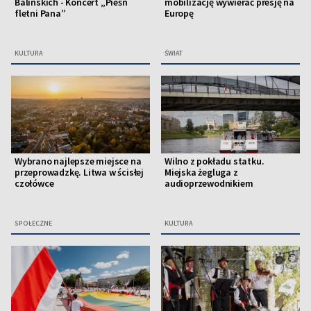
Balińskich - Koncert „Pieśń
mobilizację wywierać presję na
fletni Pana”
Europę
KULTURA
ŚWIAT
Wybrano najlepsze miejsce na
Wilno z pokładu statku.
przeprowadzkę. Litwa w ścisłej
Miejska żegluga z
czołówce
audioprzewodnikiem
SPOŁECZNE
KULTURA