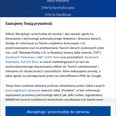
Biuro Reklamy
Oferta Dystrybucyjna
Oferta Handlowa
Dostępność
Szanujemy Twoją prywatność
Moje zgody
Kliknij "Akceptuję i przechodzę do serwisu", aby wyrazić zgody na
Procedura zgłoszeń wewnętrznych
korzystanie z technologii automatycznego śledzenia i zbierania danych,
dostęp do informacji na Twoim urządzeniu końcowym i ich
przechowywanie oraz na przetwarzanie Twoich danych osobowych przez
nas, czyli Telewizję Polską S.A. w likwidacji (zwaną dalej również „TVP”),
Zaufanych Partnerów z IAB* (1201 firm)
oraz pozostałych
Zaufanych
Partnerów TVP (93 firm)
, w celach marketingowych (w tym do
zautomatyzowanego dopasowania reklam do Twoich zainteresowań i
mierzenia ich skuteczności) i pozostałych, które wskazujemy poniżej, a
także zgody na udostępnianie przez nas identyfikatora PPID do Google.
Twoje dane osobowe zbierane podczas odwiedzania przez Ciebie naszych
poszczególnych serwisów
zwanych dalej „Portalem”, w tym informacje
zapisywane za pomocą technologii takich jak: pliki cookie, sygnalizatory
WWW lub innych podobnych technologii umożliwiających świadczenie
dopasowanych i bezpiecznych usług, personalizację treści oraz reklam,
udostępnianie funkcji mediów społecznościowych oraz analizowanie ruchu
Akceptuję i przechodzę do serwisu
w Internecie.