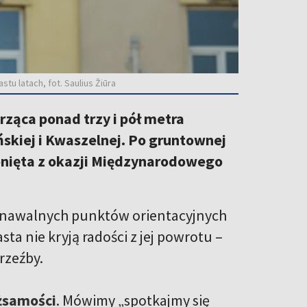
tu latach, fot. Saulius Žiūra
ząca ponad trzy i pół metra
ńskiej i Kwaszelnej. Po gruntownej
onięta z okazji Międzynarodowego
poznawalnych punktów orientacyjnych
ta nie kryją radości z jej powrotu –
rzeźby.
ożsamości
. Mówimy „spotkajmy się