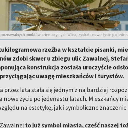
ozpoznawalnych punktów orientacyjnych Wilna, zyskała nowe życie po jedenas
ukilogramowa rzeźba w kształcie pisanki, mier
nów zdobi skwer u zbiegu ulic Zawalnej, Stefa
mponująca konstrukcja została uroczyście odsł
, przyciągając uwagę mieszkańców i turystów.
ra przez lata stała się jednym z najbardziej roz
a nowe życie po jedenastu latach. Mieszkańcy mias
zględu na estetykę, jak i symboliczne znaczenie 
 Zawalnej
to już symbol miasta, część naszej t