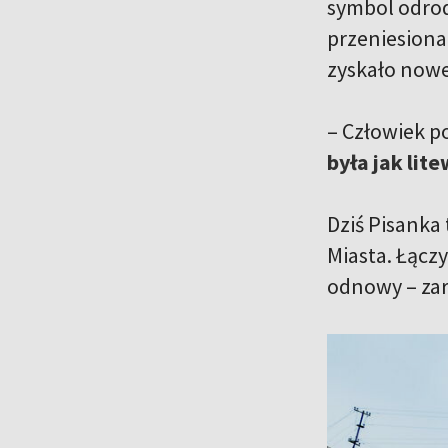
symbol odrod
przeniesiona
zyskało nowe
– Człowiek p
była jak lit
Dziś Pisanka 
Miasta. Łączy
odnowy – zar