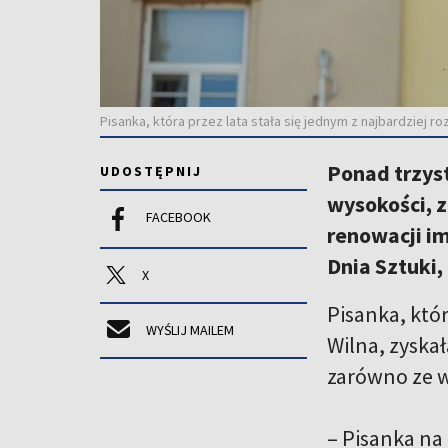
Pisanka, która przez lata stała się jednym z najbardziej r
Ponad trzyst
UDOSTĘPNIJ
wysokości, z
FACEBOOK
renowacji i
Dnia Sztuki
X
Pisanka, któ
WYŚLIJ MAILEM
Wilna, zyskał
zarówno ze w
– Pisanka na