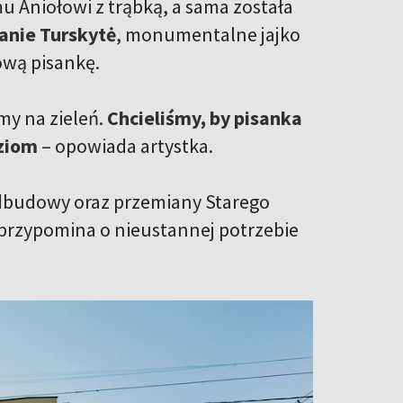
u Aniołowi z trąbką, a sama została
janie Turskytė
, monumentalne jajko
ową pisankę.
my na zieleń.
Chcieliśmy, by pisanka
dziom
– opowiada artystka.
l odbudowy oraz przemiany Starego
 i przypomina o nieustannej potrzebie