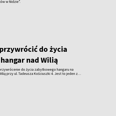
ów w Nidzie”.
 przywrócić do życia
hangar nad Wilią
 przywrócenie do życia zabytkowego hangaru na
lią przy ul. Tadeusza Kościuszki 4. Jest to jeden z
 obiektów przypominających o historii wileńskiego
ynek znajduje się w stanie awaryjnym.