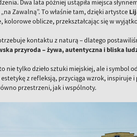
zenia. Dwa lata później ustąpiła miejsca słynnem
 „na Zawalną”. To właśnie tam, dzięki artystce
Li
, kolorowe oblicze, przekształcając się w wyjątk
otrzebuje kontaktu z naturą – dlatego postawiliś
ewska przyroda – żywa, autentyczna i bliska lu
to nie tylko dzieło sztuki miejskiej, ale i symbo
 estetykę z refleksją, przyciąga wzrok, inspiruje
ówno przestrzeni, jak i wspólnoty.