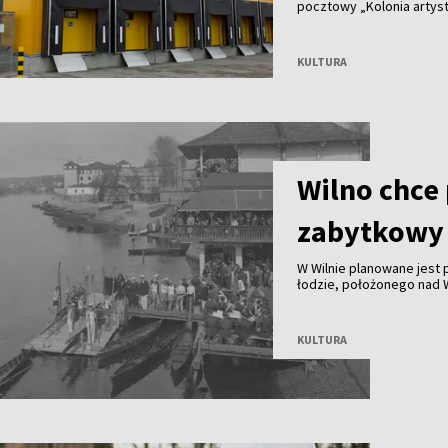
pocztowy „Kolonia artyst
KULTURA
Wilno chce
zabytkowy 
W Wilnie planowane jest
łodzie, położonego nad Wi
nielicznych zachowanych
wioślarstwa. Obecnie bud
KULTURA