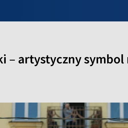
INFO WILNO
WILNO NA DZIEŃ DOBRY
PROGRAMY
ZGŁOŚ
i – artystyczny symbol