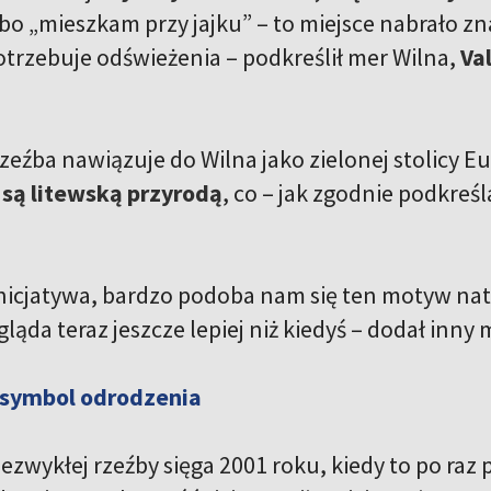
lbo „mieszkam przy jajku” – to miejsce nabrało z
otrzebuje odświeżenia – podkreślił mer Wilna,
Va
eźba nawiązuje do Wilna jako zielonej stolicy 
 są litewską przyrodą
, co – jak zgodnie podkreśl
inicjatywa, bardzo podoba nam się ten motyw nat
ląda teraz jeszcze lepiej niż kiedyś – dodał inny 
 symbol odrodzenia
niezwykłej rzeźby sięga 2001 roku, kiedy to po raz