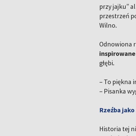
przy jajku” a
przestrzeń p
Wilno.
Odnowiona rz
inspirowane
głębi.
– To piękna 
– Pisanka wyg
Rzeźba jako
Historia tej 