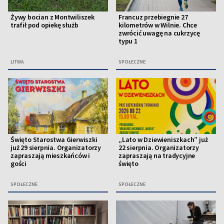
Żywy bocian z Montwiliszek
Francuz przebiegnie 27
trafił pod opiekę służb
kilometrów w Wilnie. Chce
zwrócić uwagę na cukrzycę
typu 1
LITWA
SPOŁECZNE
Święto Starostwa Gierwiszki
„Lato w Dziewieniszkach” już
już 29 sierpnia. Organizatorzy
22 sierpnia. Organizatorzy
zapraszają mieszkańców i
zapraszają na tradycyjne
gości
święto
SPOŁECZNE
SPOŁECZNE