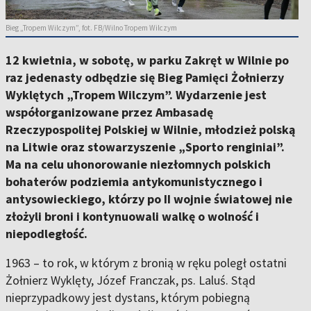
Bieg „Tropem Wilczym”, fot. FB/Wilno Tropem Wilczym
12 kwietnia, w sobotę, w parku Zakręt w Wilnie po
raz jedenasty odbędzie się Bieg Pamięci Żołnierzy
Wyklętych „Tropem Wilczym”. Wydarzenie jest
współorganizowane przez Ambasadę
Rzeczypospolitej Polskiej w Wilnie, młodzież polską
na Litwie oraz stowarzyszenie „Sporto renginiai”.
Ma na celu uhonorowanie niezłomnych polskich
bohaterów podziemia antykomunistycznego i
antysowieckiego, którzy po II wojnie światowej nie
złożyli broni i kontynuowali walkę o wolność i
niepodległość.
1963 – to rok, w którym z bronią w ręku poległ ostatni
Żołnierz Wyklęty, Józef Franczak, ps. Laluś. Stąd
nieprzypadkowy jest dystans, którym pobiegną