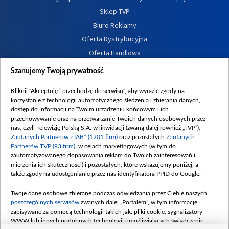
Sklep TVP
Biuro Reklamy
Oferta Dystrybucyjna
Oferta Handlowa
Dostępność
Szanujemy Twoją prywatność
Moje zgody
Kliknij "Akceptuję i przechodzę do serwisu", aby wyrazić zgody na
Procedura zgłoszeń wewnętrznych
korzystanie z technologii automatycznego śledzenia i zbierania danych,
dostęp do informacji na Twoim urządzeniu końcowym i ich
przechowywanie oraz na przetwarzanie Twoich danych osobowych przez
nas, czyli Telewizję Polską S.A. w likwidacji (zwaną dalej również „TVP”),
Zaufanych Partnerów z IAB* (1201 firm)
oraz pozostałych
Zaufanych
Partnerów TVP (93 firm)
, w celach marketingowych (w tym do
zautomatyzowanego dopasowania reklam do Twoich zainteresowań i
mierzenia ich skuteczności) i pozostałych, które wskazujemy poniżej, a
także zgody na udostępnianie przez nas identyfikatora PPID do Google.
Twoje dane osobowe zbierane podczas odwiedzania przez Ciebie naszych
poszczególnych serwisów
zwanych dalej „Portalem”, w tym informacje
zapisywane za pomocą technologii takich jak: pliki cookie, sygnalizatory
WWW lub innych podobnych technologii umożliwiających świadczenie