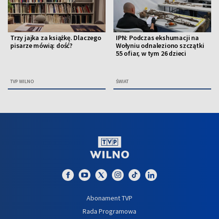
Trzy jajka za książkę. Dlaczego
IPN: Podczas ekshumacji na
pisarze mówią: dość?
Wołyniu odnaleziono szczątki
55 ofiar, w tym 26 dzieci
TVP WILNO
ŚWIAT
Abonament TVP
Rada Programowa