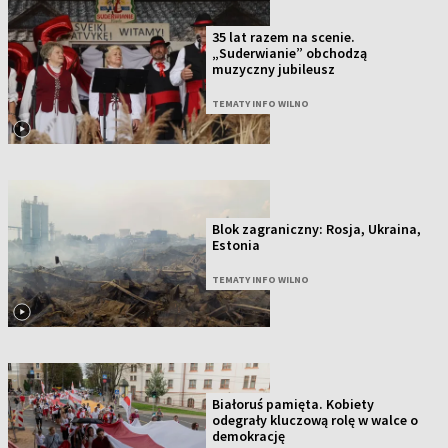
35 lat razem na scenie.
„Suderwianie” obchodzą
muzyczny jubileusz
TEMATY INFO WILNO
Blok zagraniczny: Rosja, Ukraina,
Estonia
TEMATY INFO WILNO
Białoruś pamięta. Kobiety
odegrały kluczową rolę w walce o
demokrację