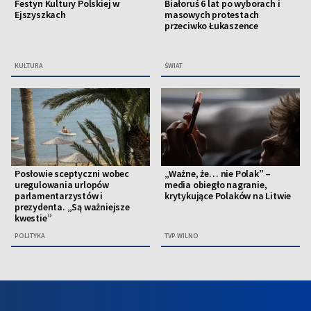
Festyn Kultury Polskiej w
Białoruś 6 lat po wyborach i
Ejszyszkach
masowych protestach
przeciwko Łukaszence
KULTURA
ŚWIAT
Posłowie sceptyczni wobec
„Ważne, że… nie Polak” –
uregulowania urlopów
media obiegło nagranie,
parlamentarzystów i
krytykujące Polaków na Litwie
prezydenta. „Są ważniejsze
kwestie”
POLITYKA
TVP WILNO