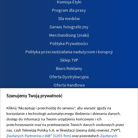
Komisja Etyki
Program dla prasy
Dla mediów
Serwis fotograficzny
Merchandising (znaki)
Polityka Prywatności
Polityka przeciwdziałania nadużyciom i korupcji
Sklep TVP
Biuro Reklamy
Oferta Dystrybucyjna
Oferta Handlowa
Dostępność
Szanujemy Twoją prywatność
Moje zgody
Kliknij "Akceptuję i przechodzę do serwisu", aby wyrazić zgody na
Procedura zgłoszeń wewnętrznych
korzystanie z technologii automatycznego śledzenia i zbierania danych,
dostęp do informacji na Twoim urządzeniu końcowym i ich
przechowywanie oraz na przetwarzanie Twoich danych osobowych przez
nas, czyli Telewizję Polską S.A. w likwidacji (zwaną dalej również „TVP”),
Zaufanych Partnerów z IAB* (1201 firm)
oraz pozostałych
Zaufanych