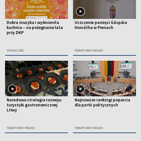
Dobra muzyka i wyśmienita
Uczczenie pamięci Gáspára
kuchnia – na pożegnanie lata
Horvátha w Prenach
przy DKP
SPOŁECZNE
TEMATY INFO WILNO
Narodowa strategia rozwoju
Najnowsze rankingi poparcia
turystyki gastronomicznej
dla partii politycznych
Litwy
TEMATY INFO WILNO
TEMATY INFO WILNO