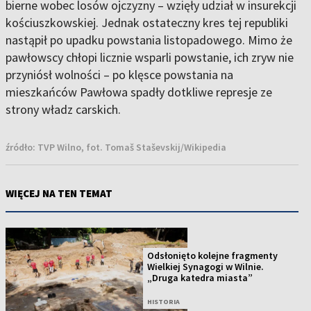
bierne wobec losów ojczyzny – wzięły udział w insurekcji
kościuszkowskiej. Jednak ostateczny kres tej republiki
nastąpił po upadku powstania listopadowego. Mimo że
pawłowscy chłopi licznie wsparli powstanie, ich zryw nie
przyniósł wolności – po klęsce powstania na
mieszkańców Pawłowa spadły dotkliwe represje ze
strony władz carskich.
źródło:
TVP Wilno, fot. Tomaš Staševskij/Wikipedia
WIĘCEJ NA TEN TEMAT
Odsłonięto kolejne fragmenty
Wielkiej Synagogi w Wilnie.
„Druga katedra miasta”
HISTORIA