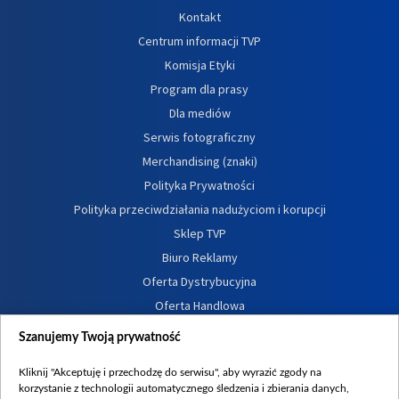
Kontakt
Centrum informacji TVP
Komisja Etyki
Program dla prasy
Dla mediów
Serwis fotograficzny
Merchandising (znaki)
Polityka Prywatności
Polityka przeciwdziałania nadużyciom i korupcji
Sklep TVP
Biuro Reklamy
Oferta Dystrybucyjna
Oferta Handlowa
Dostępność
Szanujemy Twoją prywatność
Moje zgody
Kliknij "Akceptuję i przechodzę do serwisu", aby wyrazić zgody na
Procedura zgłoszeń wewnętrznych
korzystanie z technologii automatycznego śledzenia i zbierania danych,