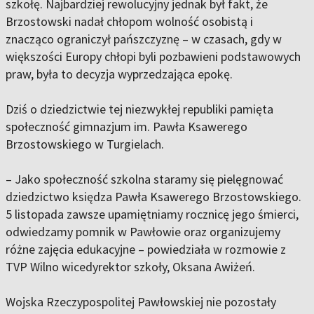
szkołę. Najbardziej rewolucyjny jednak był fakt, że
Brzostowski nadał chłopom wolność osobistą i
znacząco ograniczył pańszczyznę – w czasach, gdy w
większości Europy chłopi byli pozbawieni podstawowych
praw, była to decyzja wyprzedzająca epokę.
Dziś o dziedzictwie tej niezwykłej republiki pamięta
społeczność gimnazjum im. Pawła Ksawerego
Brzostowskiego w Turgielach.
– Jako społeczność szkolna staramy się pielęgnować
dziedzictwo księdza Pawła Ksawerego Brzostowskiego.
5 listopada zawsze upamiętniamy rocznicę jego śmierci,
odwiedzamy pomnik w Pawłowie oraz organizujemy
różne zajęcia edukacyjne – powiedziała w rozmowie z
TVP Wilno wicedyrektor szkoły, Oksana Awiżeń.
Wojska Rzeczypospolitej Pawłowskiej nie pozostały