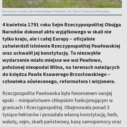
Ruiny dworu księdza Brzostowskiego w Pawłowie, fot. Tomaš Staševskij/Wikipedia
4 kwietnia 1791 roku Sejm Rzeczypospolitej Obojga
Narodów dokonał aktu wyjątkowego w skali nie
tylko kraju, ale i całej Europy – oficjalnie
zatwierdził istnienie Rzeczypospolitej Pawłowskiej
oraz uchwalił jej konstytucję. To niezwykłe
wydarzenie miało miejsce we wsi Pawłowo,
położonej nieopodal Wilna, na terenach należących
do księdza Pawła Ksawerego Brzostowskiego –
człowieka oświeconego, reformatora i wizjonera.
Rzeczpospolita Pawłowska była fenomenem swojej
epoki – minipaństwem chłopskim funkcjonującym w
granicach I Rzeczypospolitej. Obejmowała ponad 3
tysiące hektarów i posiadała własną konstytucję, herb,
walutę, sejm, skarb państwowy, kasę samopomocy oraz