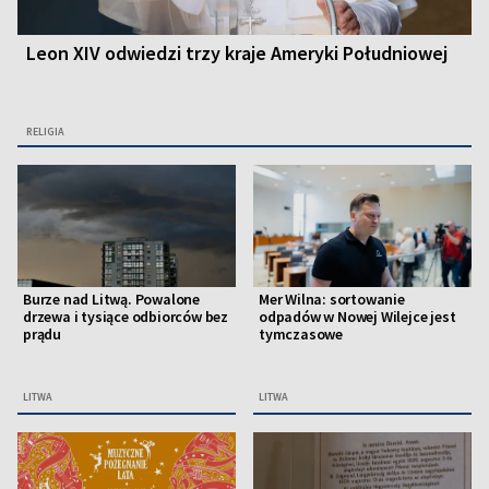
Leon XIV odwiedzi trzy kraje Ameryki Południowej
RELIGIA
Burze nad Litwą. Powalone
Mer Wilna: sortowanie
drzewa i tysiące odbiorców bez
odpadów w Nowej Wilejce jest
prądu
tymczasowe
LITWA
LITWA