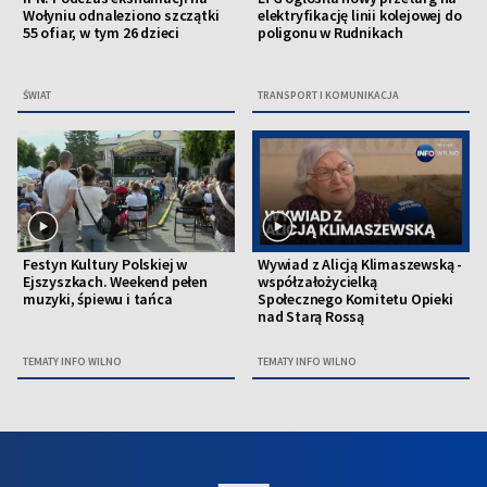
Wołyniu odnaleziono szczątki
elektryfikację linii kolejowej do
55 ofiar, w tym 26 dzieci
poligonu w Rudnikach
ŚWIAT
TRANSPORT I KOMUNIKACJA
Festyn Kultury Polskiej w
Wywiad z Alicją Klimaszewską -
Ejszyszkach. Weekend pełen
współzałożycielką
muzyki, śpiewu i tańca
Społecznego Komitetu Opieki
nad Starą Rossą
TEMATY INFO WILNO
TEMATY INFO WILNO