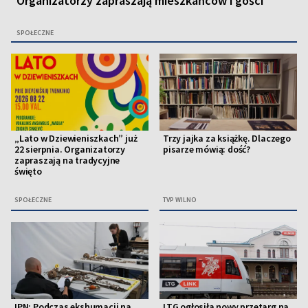
Organizatorzy zapraszają mieszkańców i gości
SPOŁECZNE
„Lato w Dziewieniszkach” już
Trzy jajka za książkę. Dlaczego
22 sierpnia. Organizatorzy
pisarze mówią: dość?
zapraszają na tradycyjne
święto
SPOŁECZNE
TVP WILNO
IPN: Podczas ekshumacji na
LTG ogłosiła nowy przetarg na