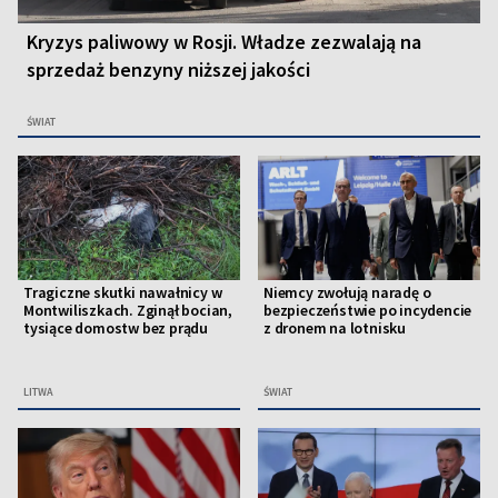
Kryzys paliwowy w Rosji. Władze zezwalają na
sprzedaż benzyny niższej jakości
ŚWIAT
Tragiczne skutki nawałnicy w
Niemcy zwołują naradę o
Montwiliszkach. Zginął bocian,
bezpieczeństwie po incydencie
tysiące domostw bez prądu
z dronem na lotnisku
LITWA
ŚWIAT