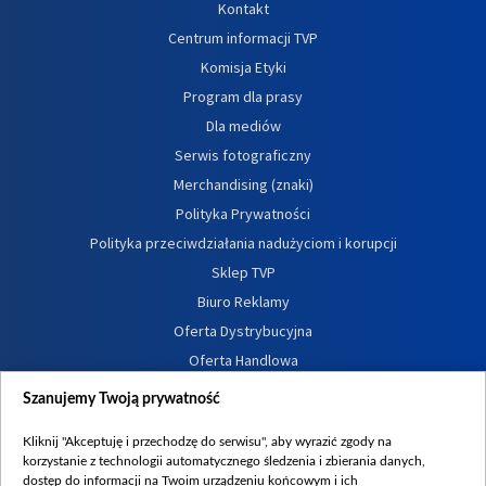
Kontakt
Centrum informacji TVP
Komisja Etyki
Program dla prasy
Dla mediów
Serwis fotograficzny
Merchandising (znaki)
Polityka Prywatności
Polityka przeciwdziałania nadużyciom i korupcji
Sklep TVP
Biuro Reklamy
Oferta Dystrybucyjna
Oferta Handlowa
Dostępność
Szanujemy Twoją prywatność
Moje zgody
Kliknij "Akceptuję i przechodzę do serwisu", aby wyrazić zgody na
Procedura zgłoszeń wewnętrznych
korzystanie z technologii automatycznego śledzenia i zbierania danych,
dostęp do informacji na Twoim urządzeniu końcowym i ich