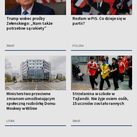
Trump wobec prośby
Rozłam w PiS. Co dzieje się w
Zełenskiego: „Nam także
partii?
potrzebne są rakiety”
ŚWIAT
POLSKA
Ministerstwo przeciwne
Strzelanina w szkole w
zmianom umożliwiającym
Tajlandii. Nie żyje osiem osób,
społeczną rozbiórkę Domu
15 uczniów zostało rannych
Moskwy w Wilnie
LITWA
ŚWIAT