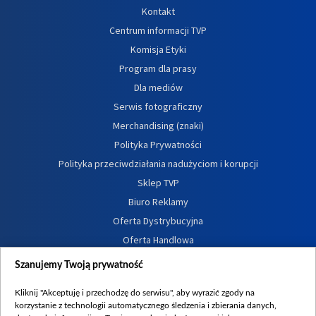
Kontakt
Centrum informacji TVP
Komisja Etyki
Program dla prasy
Dla mediów
Serwis fotograficzny
Merchandising (znaki)
Polityka Prywatności
Polityka przeciwdziałania nadużyciom i korupcji
Sklep TVP
Biuro Reklamy
Oferta Dystrybucyjna
Oferta Handlowa
Dostępność
Szanujemy Twoją prywatność
Moje zgody
Kliknij "Akceptuję i przechodzę do serwisu", aby wyrazić zgody na
Procedura zgłoszeń wewnętrznych
korzystanie z technologii automatycznego śledzenia i zbierania danych,