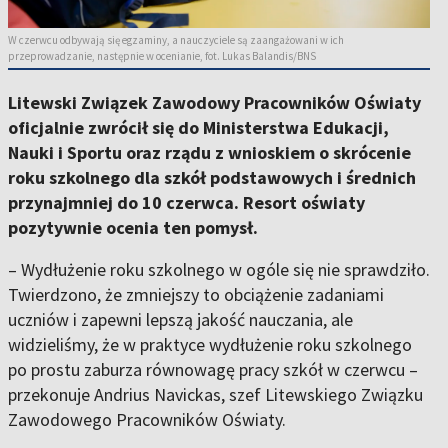
W czerwcu odbywają się egzaminy, a nauczyciele są zaangażowani w ich
przeprowadzanie, następnie w ocenianie, fot. Lukas Balandis/BNS
Litewski Związek Zawodowy Pracowników Oświaty
oficjalnie zwrócił się do Ministerstwa Edukacji,
Nauki i Sportu oraz rządu z wnioskiem o skrócenie
roku szkolnego dla szkół podstawowych i średnich
przynajmniej do 10 czerwca. Resort oświaty
pozytywnie ocenia ten pomysł.
– Wydłużenie roku szkolnego w ogóle się nie sprawdziło.
Twierdzono, że zmniejszy to obciążenie zadaniami
uczniów i zapewni lepszą jakość nauczania, ale
widzieliśmy, że w praktyce wydłużenie roku szkolnego
po prostu zaburza równowagę pracy szkół w czerwcu –
przekonuje Andrius Navickas, szef Litewskiego Związku
Zawodowego Pracowników Oświaty.