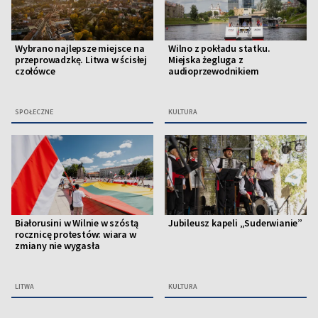
Wybrano najlepsze miejsce na
Wilno z pokładu statku.
przeprowadzkę. Litwa w ścisłej
Miejska żegluga z
czołówce
audioprzewodnikiem
SPOŁECZNE
KULTURA
Białorusini w Wilnie w szóstą
Jubileusz kapeli „Suderwianie”
rocznicę protestów: wiara w
zmiany nie wygasła
LITWA
KULTURA