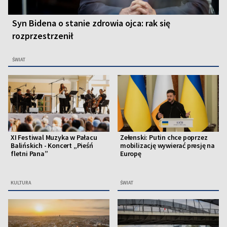
Syn Bidena o stanie zdrowia ojca: rak się
rozprzestrzenił
ŚWIAT
XI Festiwal Muzyka w Pałacu
Zełenski: Putin chce poprzez
Balińskich - Koncert „Pieśń
mobilizację wywierać presję na
fletni Pana”
Europę
KULTURA
ŚWIAT