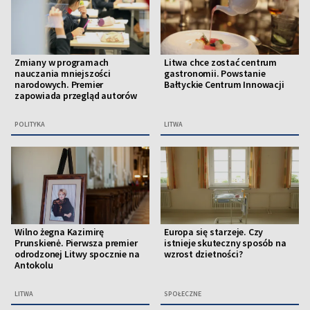
Zmiany w programach
Litwa chce zostać centrum
nauczania mniejszości
gastronomii. Powstanie
narodowych. Premier
Bałtyckie Centrum Innowacji
zapowiada przegląd autorów
POLITYKA
LITWA
Wilno żegna Kazimirę
Europa się starzeje. Czy
Prunskienė. Pierwsza premier
istnieje skuteczny sposób na
odrodzonej Litwy spocznie na
wzrost dzietności?
Antokolu
LITWA
SPOŁECZNE