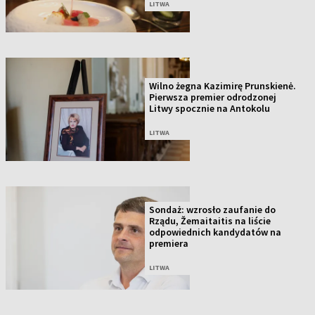
LITWA
Wilno żegna Kazimirę Prunskienė.
Pierwsza premier odrodzonej
Litwy spocznie na Antokolu
LITWA
Sondaż: wzrosło zaufanie do
Rządu, Žemaitaitis na liście
odpowiednich kandydatów na
premiera
LITWA