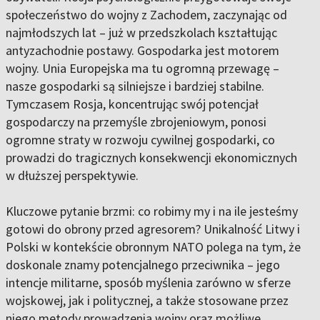
społeczeństwo do wojny z Zachodem, zaczynając od
najmłodszych lat – już w przedszkolach kształtując
antyzachodnie postawy. Gospodarka jest motorem
wojny. Unia Europejska ma tu ogromną przewagę –
nasze gospodarki są silniejsze i bardziej stabilne.
Tymczasem Rosja, koncentrując swój potencjał
gospodarczy na przemyśle zbrojeniowym, ponosi
ogromne straty w rozwoju cywilnej gospodarki, co
prowadzi do tragicznych konsekwencji ekonomicznych
w dłuższej perspektywie.
Kluczowe pytanie brzmi: co robimy my i na ile jesteśmy
gotowi do obrony przed agresorem? Unikalność Litwy i
Polski w kontekście obronnym NATO polega na tym, że
doskonale znamy potencjalnego przeciwnika – jego
intencje militarne, sposób myślenia zarówno w sferze
wojskowej, jak i politycznej, a także stosowane przez
niego metody prowadzenia wojny oraz możliwe