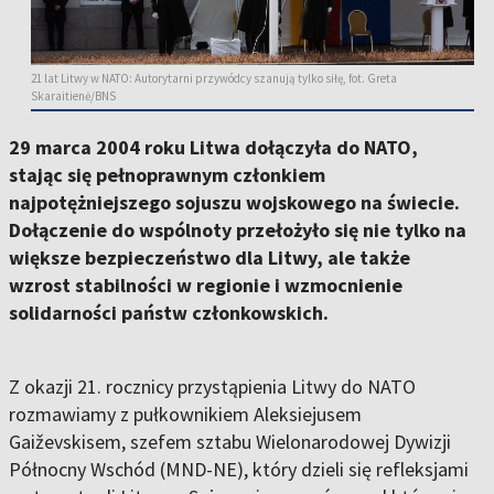
21 lat Litwy w NATO: Autorytarni przywódcy szanują tylko siłę, fot. Greta
Skaraitienė/BNS
29 marca 2004 roku Litwa dołączyła do NATO,
stając się pełnoprawnym członkiem
najpotężniejszego sojuszu wojskowego na świecie.
Dołączenie do wspólnoty przełożyło się nie tylko na
większe bezpieczeństwo dla Litwy, ale także
wzrost stabilności w regionie i wzmocnienie
solidarności państw członkowskich.
Z okazji 21. rocznicy przystąpienia Litwy do NATO
rozmawiamy z pułkownikiem Aleksiejusem
Gaiževskisem, szefem sztabu Wielonarodowej Dywizji
Północny Wschód (MND-NE), który dzieli się refleksjami