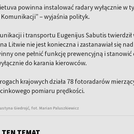
Lietuva powinna instalować radary wyłącznie w t
 Komunikacji” – wyjaśnia polityk.
nikacji i transportu Eugenijus Sabutis twierdził
a Litwie nie jest konieczna i zastanawiał się na
nny one pełnić funkcję prewencyjną i stanowi
 wyłącznie do karania kierowców.
rogach krajowych działa 78 fotoradarów mierząc
cinkowego pomiaru prędkości.
ustyna Giedrojć, fot. Marian Paluszkiewicz
 TEN TEMAT