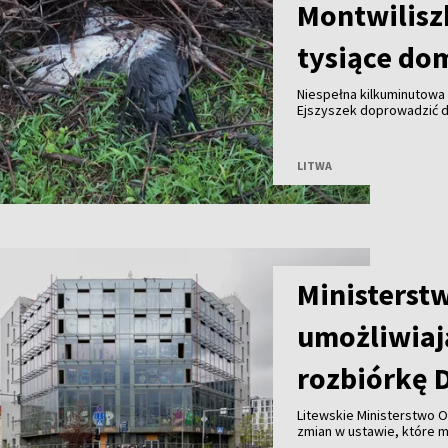
Montwilisz
tysiące do
Niespełna kilkuminutowa 
Ejszyszek doprowadzić do
części wieloletniego gni
pozbawiły prądu tysiące
LITWA
Ministerst
umożliwiaj
rozbiórkę 
Litewskie Ministerstwo O
zmian w ustawie, które 
Wilnie przy wsparciu pry