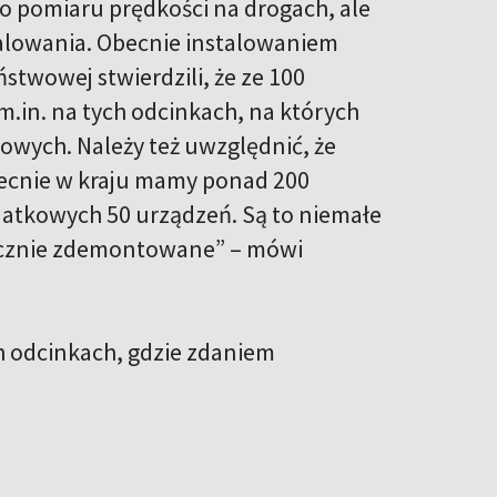
do pomiaru prędkości na drogach, ale
talowania. Obecnie instalowaniem
ństwowej stwierdzili, że ze 100
.in. na tych odcinkach, na których
wych. Należy też uwzględnić, że
becnie w kraju mamy ponad 200
datkowych 50 urządzeń. Są to niemałe
łocznie zdemontowane” – mówi
h odcinkach, gdzie zdaniem