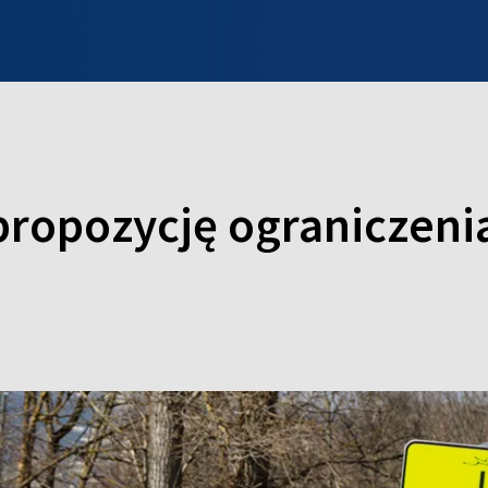
INFO WILNO
WILNO NA DZIEŃ DOBRY
PROGRAMY
ZGŁOŚ
 propozycję ograniczeni