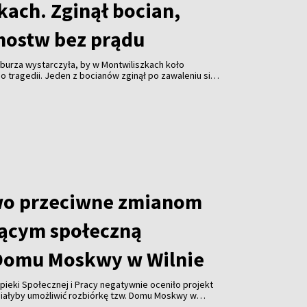
kach. Zginął bocian,
mostw bez prądu
burza wystarczyła, by w Montwiliszkach koło
 tragedii. Jeden z bocianów zginął po zawaleniu się
azda. Gwałtowne nawałnice, które przeszły nad Litwą,
 odbiorców i spowodowały liczne zniszczenia.
wo przeciwne zmianom
ącym społeczną
Domu Moskwy w Wilnie
pieki Społecznej i Pracy negatywnie oceniło projekt
miałyby umożliwić rozbiórkę tzw. Domu Moskwy w
watnych firm w formie darowizny. Resort ostrzega