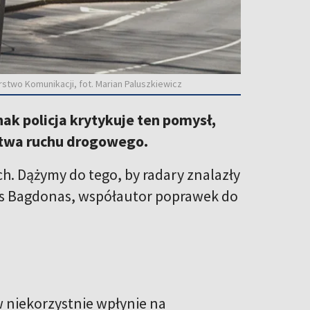
stwo Komunikacji, fot. Marian Paluszkiewicz
ak policja krytykuje ten pomysł,
stwa ruchu drogowego.
. Dążymy do tego, by radary znalazły
ius Bagdonas, współautor poprawek do
 niekorzystnie wpłynie na