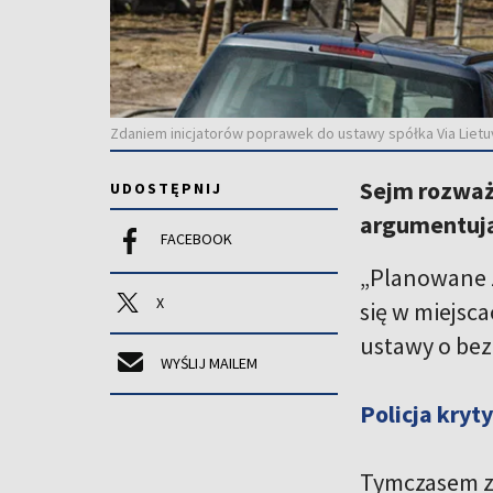
Zdaniem inicjatorów poprawek do ustawy spółka Via Lietuv
Sejm rozważa
UDOSTĘPNIJ
argumentują
FACEBOOK
„Planowane z
X
się w miejsc
ustawy o be
WYŚLIJ MAILEM
Policja kryt
Tymczasem zd