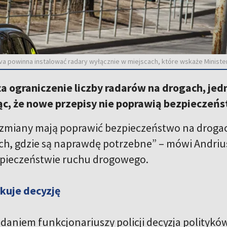
a powinna instalować radary wyłącznie w miejscach, które wskaże Minister
 ograniczenie liczby radarów na drogach, jedn
c, że nowe przepisy nie poprawią bezpieczeń
miany mają poprawić bezpieczeństwo na drogach
ach, gdzie są naprawdę potrzebne” – mówi Andr
zpieczeństwie ruchu drogowego.
ykuje decyzję
aniem funkcjonariuszy policji decyzja polityków