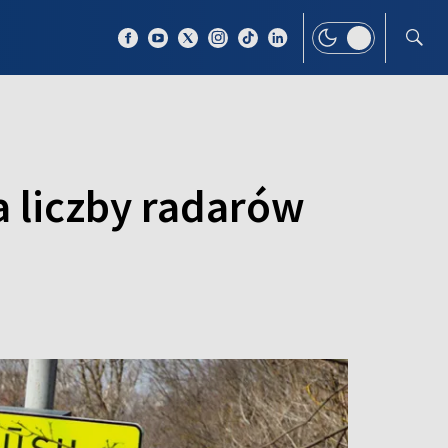
 TEMAT
WIĘCEJ
a liczby radarów