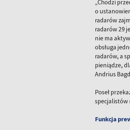
„Chodzi prze
o ustanowien
radarów zajmu
radarów 29 j
nie ma aktyw
obsługa jedn
radarów, a s
pieniądze, d
Andrius Bag
Poseł przeka
specjalistów 
Funkcja pre