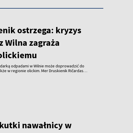
enik ostrzega: kryzys
z Wilna zagraża
olickiemu
odarką odpadami w Wilnie może doprowadzić do
kże w regionie olickim. Mer Druskienik Ričardas
 od początku sierpnia Wileńska Elektrociepłownia
uje już do spalania odpadów z tego regionu.
skutki nawałnicy w