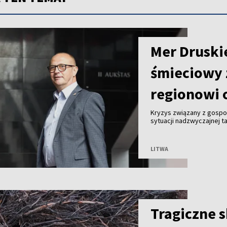
Mer Druski
śmieciowy 
regionowi 
Kryzys związany z gosp
sytuacji nadzwyczajnej ta
Malinauskas alarmuje, że
Kogeneracyjna nie przyjm
LITWA
Tragiczne 