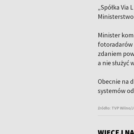
„Spółka Via 
Ministerstwo
Minister komu
fotoradarów n
zdaniem powi
a nie służyć
Obecnie na d
systemów od
źródło:
TVP Wilno/J
WIĘCEJ NA