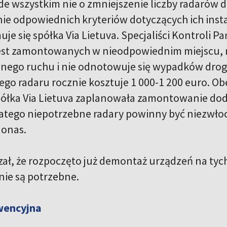
de wszystkim nie o zmniejszenie liczby radarów 
ie odpowiednich kryteriów dotyczących ich ins
je się spółka Via Lietuva. Specjaliści Kontroli Pa
est zamontowanych w nieodpowiednim miejscu, m
nego ruchu i nie odnotowuje się wypadków drogo
ego radaru rocznie kosztuje 1 000-1 200 euro. O
półka Via Lietuva zaplanowała zamontowanie do
latego niepotrzebne radary powinny być niezw
donas.
zał, że rozpoczęto już demontaż urządzeń na tyc
nie są potrzebne.
wencyjna