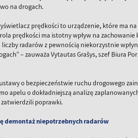
wo na drogach.
świetlacz prędkości to urządzenie, które ma na
rola prędkości ma istotny wpływ na zachowanie 
 liczby radarów z pewnością niekorzystnie wpły
ogach” – zauważa Vytautas Grašys, szef Biura P
ustawy o bezpieczeństwie ruchu drogowego zain
mo apelu o dokładniejszą analizę zaplanowanyc
zatwierdzili poprawki.
ię demontaż niepotrzebnych radarów